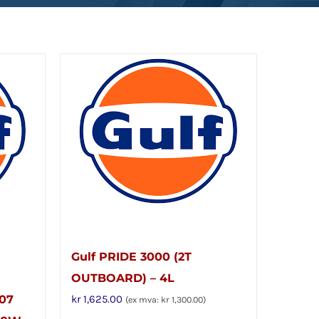
Gulf PRIDE 3000 (2T
OUTBOARD) – 4L
107
kr
1,625.00
(ex mva:
kr
1,300.00
)