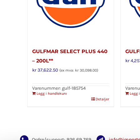
GULFMAR SELECT PLUS 440
GULF
– 200L**
kr
4,25
kr
37,622.50
(ex mva:
kr
30,098.00
)
Varenummer: gulf-185754
Varenu
Legg i handlekurv
Legg 
Detaljer
Ordre/support: 926 69 769
info@importe