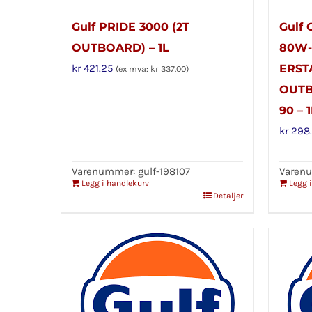
Gulf PRIDE 3000 (2T
Gulf
OUTBOARD) – 1L
80W-
kr
421.25
ERSTA
(ex mva:
kr
337.00
)
OUTB
90 – 1
kr
298.
Varenummer: gulf-198107
Varenu
Legg i handlekurv
Legg 
Detaljer