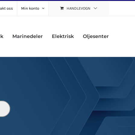
akt oss
Min konto
HANDLEVOGN
uk
Marinedeler
Elektrisk
Oljesenter