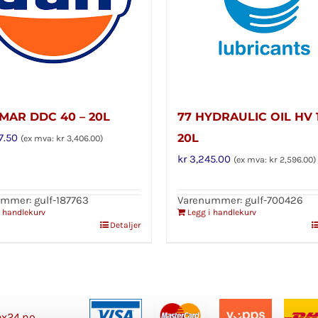
MAR DDC 40 – 20L
77 HYDRAULIC OIL HV 
7.50
20L
(ex mva:
kr
3,406.00
)
kr
3,245.00
(ex mva:
kr
2,596.00
)
mmer: gulf-187763
Varenummer: gulf-700426
i handlekurv
Legg i handlekurv
Detaljer
x24.no