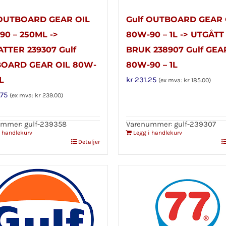
 OUTBOARD GEAR OIL
Gulf OUTBOARD GEAR 
90 – 250ML ->
80W-90 – 1L -> UTGÅTT
TTER 239307 Gulf
BRUK 238907 Gulf GEA
OARD GEAR OIL 80W-
80W-90 – 1L
L
kr
231.25
(ex mva:
kr
185.00
)
75
(ex mva:
kr
239.00
)
mmer: gulf-239358
Varenummer: gulf-239307
i handlekurv
Legg i handlekurv
Detaljer