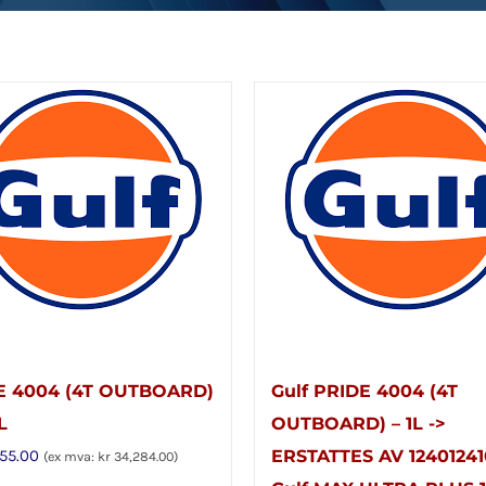
E 4004 (4T OUTBOARD)
Gulf PRIDE 4004 (4T
L
OUTBOARD) – 1L ->
55.00
ERSTATTES AV 1240124
(ex mva:
kr
34,284.00
)