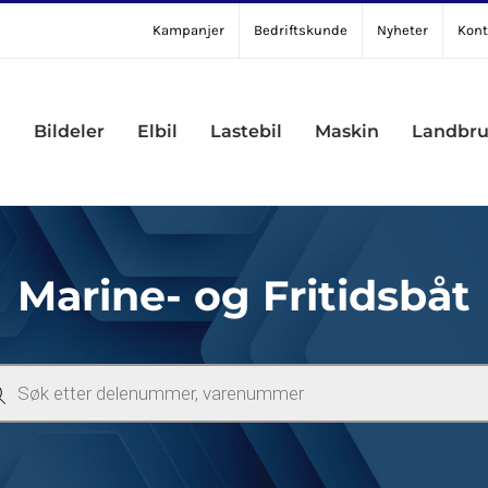
Kampanjer
Bedriftskunde
Nyheter
Kont
Bildeler
Elbil
Lastebil
Maskin
Landbr
Marine- og Fritidsbåt
ucts
ch