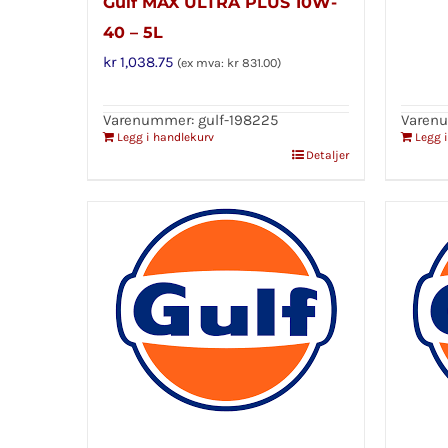
Gulf MAX ULTRA PLUS 10W-
40 – 5L
kr
1,038.75
(ex mva:
kr
831.00
)
Varenummer: gulf-198225
Varenu
Legg i handlekurv
Legg 
Detaljer