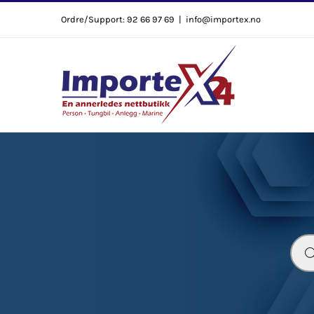
Skip
Ordre/Support: 92 66 97 69
|
info@importex.no
to
content
Prod
sear