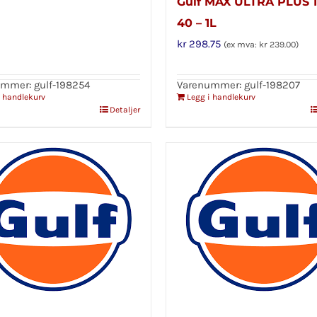
Gulf MAX ULTRA PLUS 
40 – 1L
kr
298.75
(ex mva:
kr
239.00
)
mmer: gulf-198254
Varenummer: gulf-198207
i handlekurv
Legg i handlekurv
Detaljer