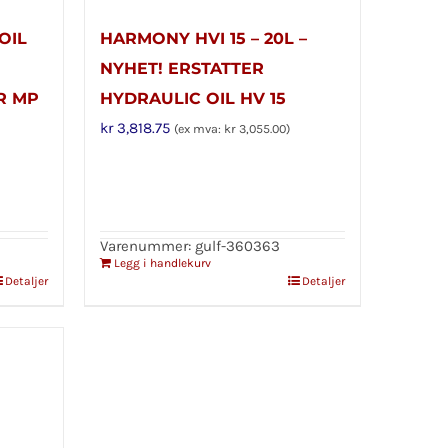
OIL
HARMONY HVI 15 – 20L –
NYHET! ERSTATTER
R MP
HYDRAULIC OIL HV 15
kr
3,818.75
(ex mva:
kr
3,055.00
)
Varenummer: gulf-360363
Legg i handlekurv
Detaljer
Detaljer