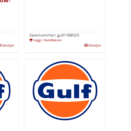
10W-
Varenummer: gulf-198125
Legg i handlekurv
Detaljer
Detaljer