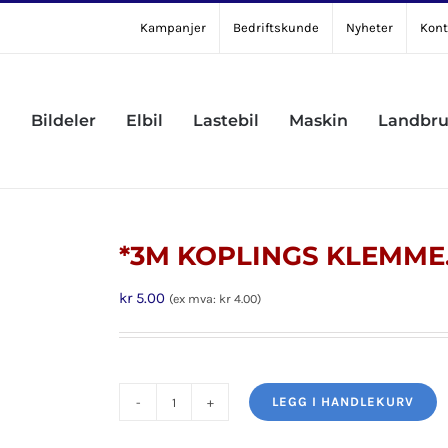
Kampanjer
Bedriftskunde
Nyheter
Kont
Bildeler
Elbil
Lastebil
Maskin
Landbr
*3M KOPLINGS KLEMME
kr
5.00
(ex mva:
kr
4.00
)
LEGG I HANDLEKURV
*3M
KOPLINGS