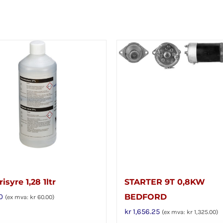
isyre 1,28 1ltr
STARTER 9T 0,8KW
0
BEDFORD
(ex mva:
kr
60.00
)
kr
1,656.25
(ex mva:
kr
1,325.00
)