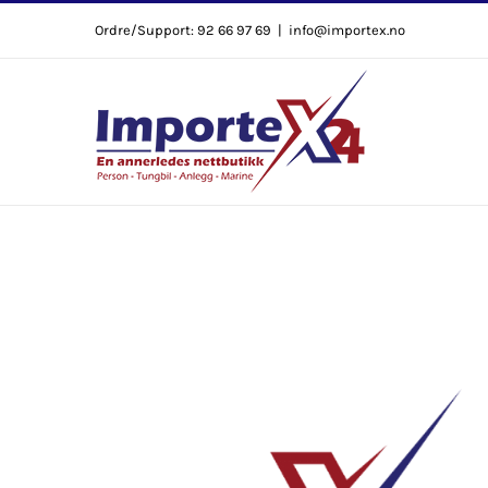
Skip
Ordre/Support: 92 66 97 69
|
info@importex.no
to
content