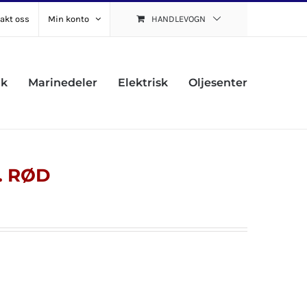
akt oss
Min konto
HANDLEVOGN
uk
Marinedeler
Elektrisk
Oljesenter
. RØD