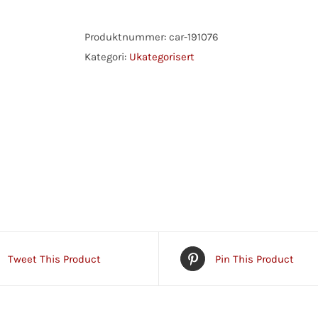
KLEMME.
RØD
Produktnummer:
car-191076
antall
Kategori:
Ukategorisert
Tweet This Product
Pin This Product