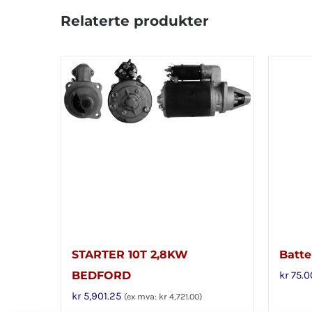
Relaterte produkter
STARTER 10T 2,8KW
Batter
BEDFORD
kr
75.0
kr
5,901.25
(ex mva:
kr
4,721.00
)