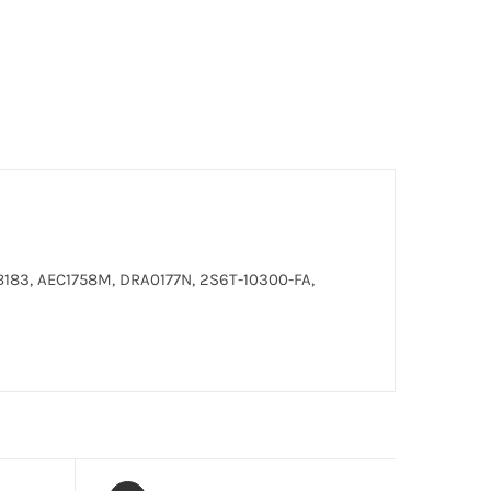
B183, AEC1758M, DRA0177N, 2S6T-10300-FA,