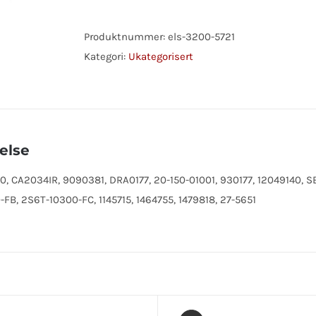
M/MRS
FORD
Produktnummer:
els-3200-5721
antall
Kategori:
Ukategorisert
else
 CA2034IR, 9090381, DRA0177, 20-150-01001, 930177, 12049140, S
FB, 2S6T-10300-FC, 1145715, 1464755, 1479818, 27-5651