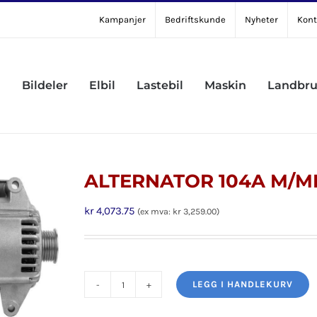
Kampanjer
Bedriftskunde
Nyheter
Kont
Bildeler
Elbil
Lastebil
Maskin
Landbr
ALTERNATOR 104A M/M
kr
4,073.75
(ex mva:
kr
3,259.00
)
LEGG I HANDLEKURV
ALTERNATOR
104A