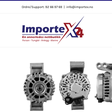
Skip
Ordre/Support: 92 66 97 69
|
info@importex.no
to
content