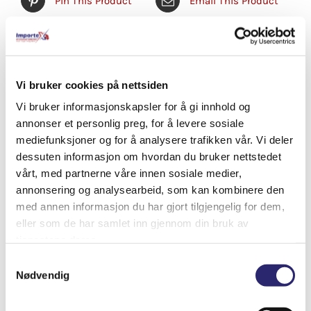
Pin This Product
Email This Product
Relaterte produkter
Vi bruker cookies på nettsiden
Vi bruker informasjonskapsler for å gi innhold og
annonser et personlig preg, for å levere sosiale
mediefunksjoner og for å analysere trafikken vår. Vi deler
dessuten informasjon om hvordan du bruker nettstedet
vårt, med partnerne våre innen sosiale medier,
annonsering og analysearbeid, som kan kombinere den
med annen informasjon du har gjort tilgjengelig for dem,
eller som de har samlet inn gjennom din bruk av
tjenestene deres.
Samtykkevalg
Nødvendig
STARTER 11T 2.6KW URSUS