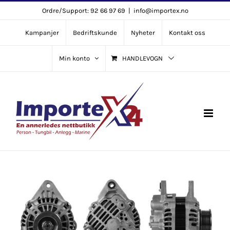
Skip
Ordre/Support: 92 66 97 69
|
info@importex.no
to
Kampanjer
Bedriftskunde
Nyheter
Kontakt oss
content
Min konto
HANDLEVOGN