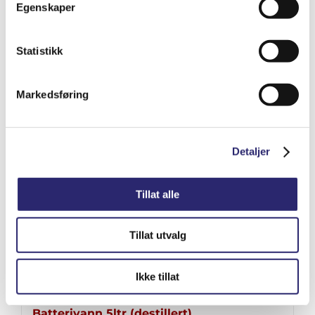
Egenskaper
kr
8,412.50
(ex mva:
kr
6,730.00
)
Statistikk
Varenummer: els-5200-8547
Legg i handlekurv
Detaljer
Markedsføring
Detaljer
Tillat alle
Tillat utvalg
Ikke tillat
Batterivann 5ltr (destillert)