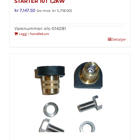
STARTER 10T 1,2KW
kr
7,147.50
(ex mva:
kr
5,718.00
)
Varenummer: els-014281
Legg i handlekurv
Detaljer