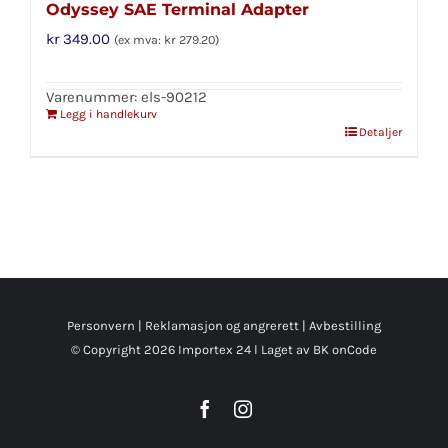
Odyssey SAE Terminal Adapter
kr
349.00
(ex mva:
kr
279.20
)
Varenummer: els-90212
Legg i handlekurv
Detaljer
Personvern
|
Reklamasjon og angrerett
|
Avbestilling
© Copyright
2026 Importex 24 l
Laget av BK onCode
Facebook
Instagram