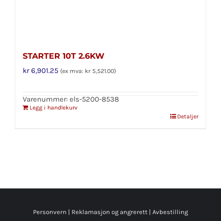
STARTER 10T 2.6KW
kr
6,901.25
(ex mva:
kr
5,521.00
)
Varenummer: els-5200-8538
Legg i handlekurv
Detaljer
Personvern
|
Reklamasjon og angrerett
|
Avbestilling