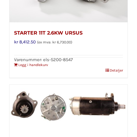
STARTER 11T 2.6KW URSUS
kr
8,412.50
(ex mva:
kr
6,730.00
)
Varenummer: els-5200-8547
Legg i handlekurv
Detaljer