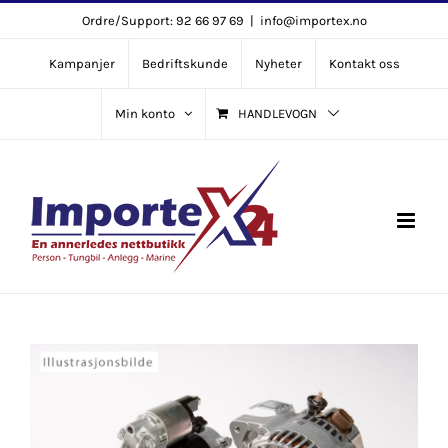
Skip
Ordre/Support: 92 66 97 69
|
info@importex.no
to
Kampanjer
Bedriftskunde
Nyheter
Kontakt oss
content
Min konto
HANDLEVOGN