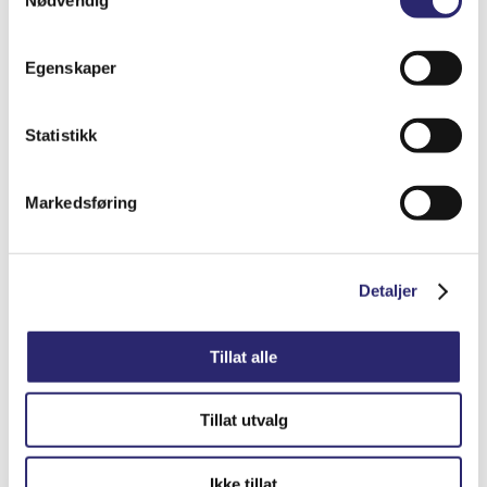
Egenskaper
STARTER 9T 2KW G/R VW 3,0L (25-4002B)
Statistikk
kr
7,007.50
(ex mva:
kr
5,606.00
)
Varenummer: els-0001125519
Markedsføring
Legg i handlekurv
Detaljer
Detaljer
Tillat alle
Tillat utvalg
Ikke tillat