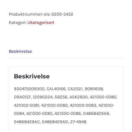
CHRYSLER
M/CRS
Produktnummer:
els-3200-5432
antall
Kategori:
Ukategorisert
Beskrivelse
Beskrivelse
930475009300, CAL40166, CA2021, 9090658,
DRA0157, 12090224, SB256, AEK2830, 421000-0080,
421000-0081, 421000-0082, 421000-0083, 421000-
0084, 421000-0085, 421000-0086, 04868429AB,
04868429AC, 04868429AD, 27-4948