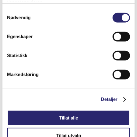
tjenestene deres.
Samtykkevalg
Nødvendig
Egenskaper
ALTERNATOR 90A I/V IVECO NEF370 1P.
Statistikk
(28-5892B)
kr
4,048.75
(ex mva:
kr
3,239.00
)
Markedsføring
Varenummer: els-0124325052
Legg i handlekurv
Detaljer
Detaljer
Tillat alle
Tillat utvalg