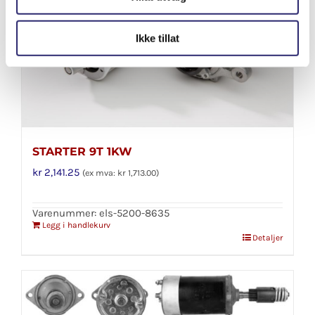
Ikke tillat
STARTER 9T 1KW
kr
2,141.25
(ex mva:
kr
1,713.00
)
Varenummer: els-5200-8635
Legg i handlekurv
Detaljer