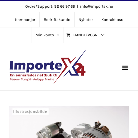
Skip
Ordre/Support: 92 66 97 69
|
info@importex.no
to
Kampanjer
Bedriftskunde
Nyheter
Kontakt oss
content
Min konto
HANDLEVOGN