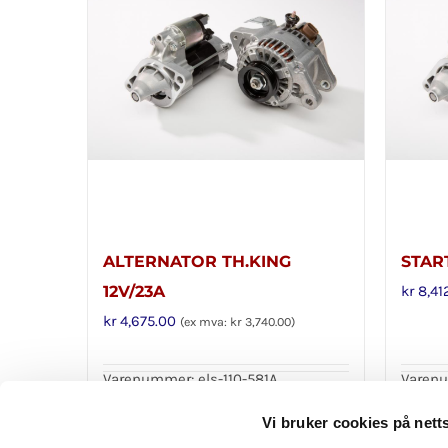
ALTERNATOR TH.KING
STAR
12V/23A
kr
8,41
kr
4,675.00
(ex mva:
kr
3,740.00
)
Varenummer: els-110-581A
Varenu
Legg i handlekurv
Legg 
Detaljer
Vi bruker cookies på nett