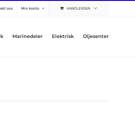
akt oss
Min konto
HANDLEVOGN
uk
Marinedeler
Elektrisk
Oljesenter