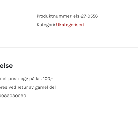
antall
Produktnummer:
els-27-0556
Kategori:
Ukategorisert
else
t pristilegg på kr . 100,-
res ved retur av gamel del
 0986030090