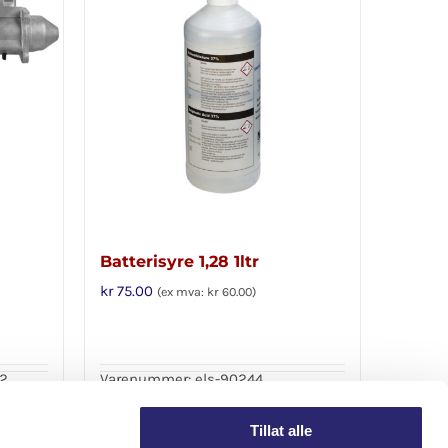
Batterisyre 1,28 1ltr
kr
75.00
(ex mva:
kr
60.00
)
02
Varenummer: els-90244
Legg i handlekurv
Detaljer
Detaljer
Tillat alle