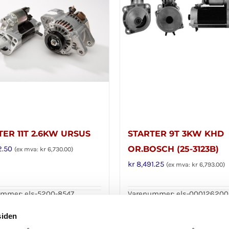
TER 11T 2.6KW URSUS
STARTER 9T 3KW KHD
2.50
OR.BOSCH (25-3123B)
(ex mva:
kr
6,730.00
)
kr
8,491.25
(ex mva:
kr
6,793.00
)
mmer: els-5200-8547
Varenummer: els-00012620
i handlekurv
Legg i handlekurv
Detaljer
siden