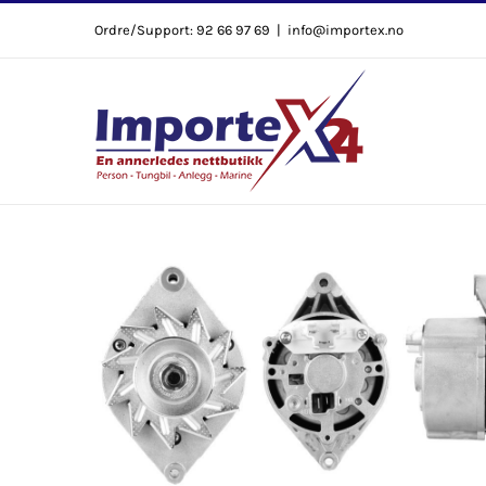
Skip
Ordre/Support: 92 66 97 69
|
info@importex.no
to
content