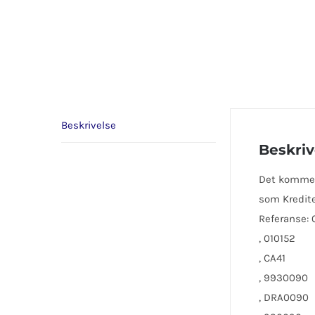
Beskrivelse
Beskriv
Det kommer e
som Kredite
Referanse:
, 010152
, CA41
, 9930090
, DRA0090