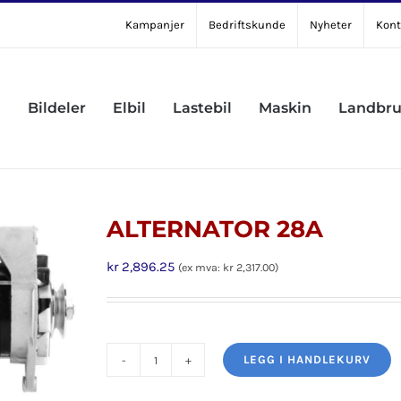
Kampanjer
Bedriftskunde
Nyheter
Kont
Bildeler
Elbil
Lastebil
Maskin
Landbr
ALTERNATOR 28A
kr
2,896.25
(ex mva:
kr
2,317.00
)
LEGG I HANDLEKURV
ALTERNATOR
28A