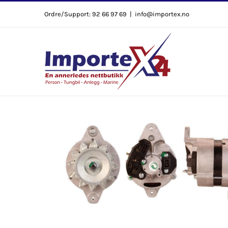
Skip
Ordre/Support: 92 66 97 69
|
info@importex.no
to
content