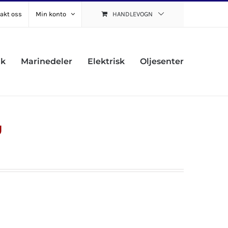
akt oss
Min konto
HANDLEVOGN
uk
Marinedeler
Elektrisk
Oljesenter
U