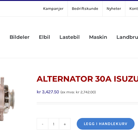
Kampanjer
Bedriftskunde
Nyheter
Kont
Bildeler
Elbil
Lastebil
Maskin
Landbr
ALTERNATOR 30A ISUZ
kr
3,427.50
(ex mva:
kr
2,742.00
)
LEGG I HANDLEKURV
ALTERNATOR
30A