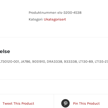
ISUZU
antall
Produktnummer:
els-3200-4538
Kategori:
Ukategorisert
else
730120-001, JA786, 9051910, DRA3338, 933338, LT130-89, LT135-2
Tweet This Product
Pin This Product