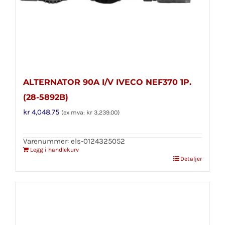
ALTERNATOR 90A I/V IVECO NEF370 1P.
(28-5892B)
kr
4,048.75
(ex mva:
kr
3,239.00
)
Varenummer: els-0124325052
Legg i handlekurv
Detaljer