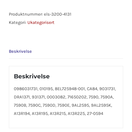
CHRYSLER
1100
Produktnummer:
els-3200-4131
antall
Kategori:
Ukategorisert
Beskrivelse
Beskrivelse
0986031731, 010195, 8EL725948-001, CA84, 9031731,
DRA1371, 931371, 0003082, 71650202, 7590, 7590A,
7590B, 7590C, 7590D, 7590E, 9AL2595, 9AL2595K,
A13R194, A13R195, A13R215, A13R225, 27-0594