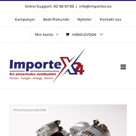
Skip
Ordre/Support: 92 66 97 69
|
info@importex.no
to
Kampanjer
Bedriftskunde
Nyheter
Kontakt oss
content
Min konto
HANDLEVOGN