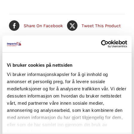
Share On Facebook
Tweet This Product
Pin This Product
Email This Product
Vi bruker cookies på nettsiden
Vi bruker informasjonskapsler for å gi innhold og
Relaterte produkter
annonser et personlig preg, for å levere sosiale
mediefunksjoner og for å analysere trafikken vår. Vi deler
dessuten informasjon om hvordan du bruker nettstedet
vårt, med partnerne våre innen sosiale medier,
annonsering og analysearbeid, som kan kombinere den
med annen informasjon du har gjort tilgjengelig for dem,
eller som de har samlet inn gjennom din bruk av
tjenestene deres.