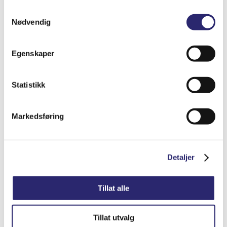
Samtykkevalg
Nødvendig
Egenskaper
STARTER 12V
Statistikk
kr
2,948.75
(ex mva:
kr
2,359.00
)
Markedsføring
Varenummer: els-18339N
Legg i handlekurv
Detaljer
Detaljer
Tillat alle
Tillat utvalg