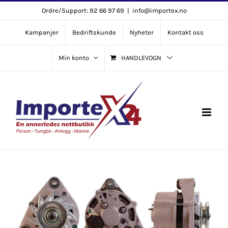
Skip
Ordre/Support: 92 66 97 69
|
info@importex.no
to
Kampanjer
Bedriftskunde
Nyheter
Kontakt oss
content
Min konto
HANDLEVOGN