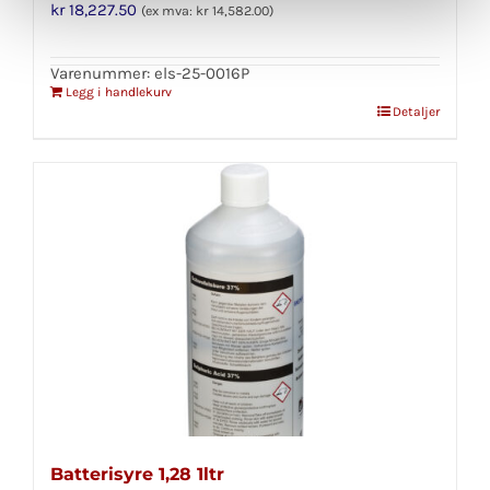
kr
18,227.50
(ex mva:
kr
14,582.00
)
Varenummer: els-25-0016P
Legg i handlekurv
Detaljer
Batterisyre 1,28 1ltr