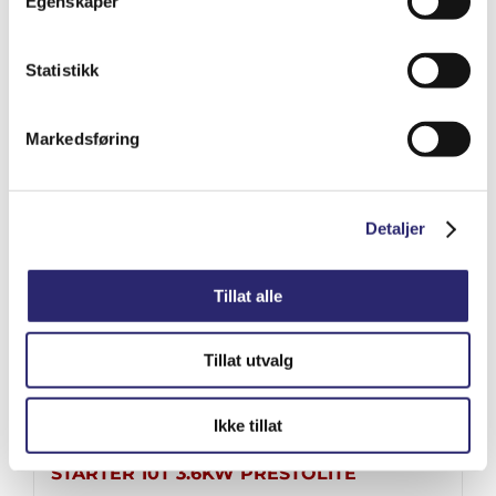
Egenskaper
kr
5,105.00
(ex mva:
kr
4,084.00
)
Varenummer: els-0001109035
Statistikk
Legg i handlekurv
Detaljer
Markedsføring
Detaljer
Tillat alle
Tillat utvalg
Ikke tillat
STARTER 10T 3.6KW PRESTOLITE