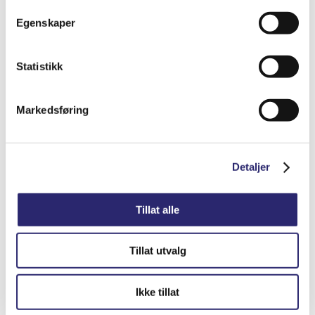
STARTER 9T 1.6/1.7KW ORG.BOSCH(25-
Egenskaper
2357B)
kr
5,388.75
(ex mva:
kr
4,311.00
)
Statistikk
Varenummer: els-0001115035
Legg i handlekurv
Markedsføring
Detaljer
Detaljer
Tillat alle
Tillat utvalg
Ikke tillat