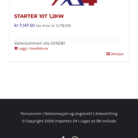
STARTER 10T 1,2KW
kr
7,147.50
(ex mva:
kr
5,718.00
)
Varenummer: els-014281
Legg i handlekurv
Detaljer
Personvern
|
Reklamasjon og angrerett
|
Avbestilling
© Copyright
2026 Importex 24 l
Laget av BK onCode