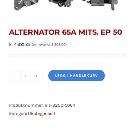
ALTERNATOR 65A MITS. EP 50
kr
4,381.25
(ex mva:
kr
3,505.00
)
LEGG I HANDLEKURV
ALTERNATOR
65A
MITS.
EP
Produktnummer:
els-3200-5064
50
Kategori:
Ukategorisert
antall