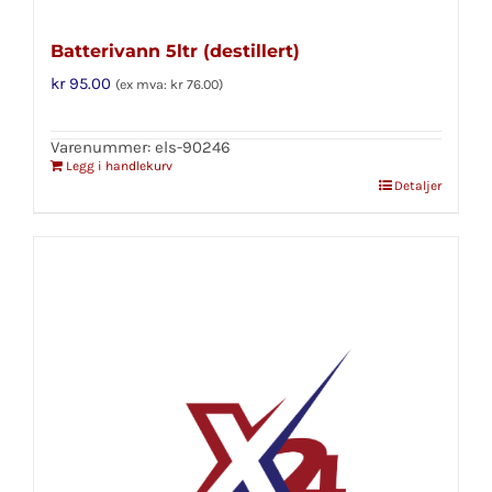
Batterivann 5ltr (destillert)
kr
95.00
(ex mva:
kr
76.00
)
Varenummer: els-90246
Legg i handlekurv
Detaljer