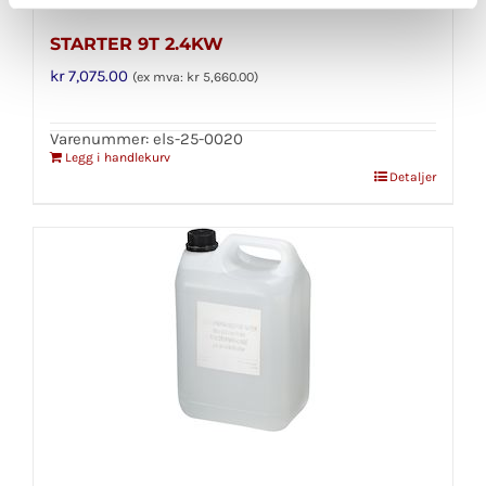
STARTER 9T 2.4KW
kr
7,075.00
(ex mva:
kr
5,660.00
)
Varenummer: els-25-0020
Legg i handlekurv
Detaljer