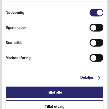
tjenestene deres.
Samtykkevalg
Nødvendig
Egenskaper
STARTER 10T 28MT ORG.DELCO
Statistikk
kr
7,206.25
(ex mva:
kr
5,765.00
)
Markedsføring
Varenummer: els-1113288
Legg i handlekurv
Detaljer
Detaljer
Tillat alle
Tillat utvalg