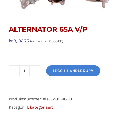
ALTERNATOR 65A V/P
kr
3,193.75
(ex mva:
kr
2,555.00
)
LEGG I HANDLEKURV
ALTERNATOR
65A
V/P
antall
Produktnummer:
els-3200-4630
Kategori:
Ukategorisert