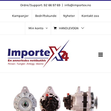
Skip
Ordre/Support: 92 66 97 69
|
info@importex.no
to
Kampanjer
Bedriftskunde
Nyheter
Kontakt oss
content
Min konto
HANDLEVOGN