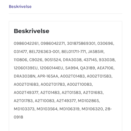
Beskrivelse
Beskrivelse
0986042261, 0986042271, 301875869301, 030696,
031477, 8EL726363-001, 8EL011711-771, JA585IR,
110806, C9026, 9051524, DRA3038, 437145, 933038,
12060139EU, 12060144EU, SA994, QA3189, AEA7106,
DRA3038N, APR-165AA, A002T01483, A002T01583,
A002T01683, A002T01783, A002T10083,
A002T49377, A2T01483, A2T01583, A2T01683,
A2T01783, A2T10083, A2T49377, MD102865,
MD103373, MD103564, MD106319, MD106320, 28-
0918