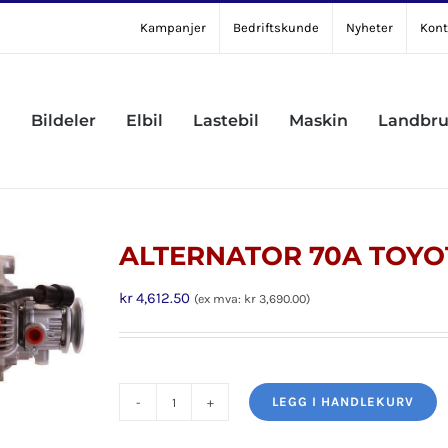
Kampanjer
Bedriftskunde
Nyheter
Kont
Bildeler
Elbil
Lastebil
Maskin
Landbr
ALTERNATOR 70A TOYO
kr
4,612.50
(ex mva:
kr
3,690.00
)
LEGG I HANDLEKURV
ALTERNATOR
70A