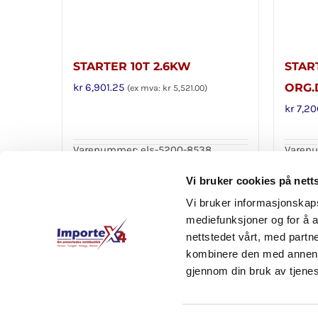
STARTER 10T 2.6KW
STAR
kr
6,901.25
ORG.
(ex mva:
kr
5,521.00
)
kr
7,20
Varenummer: els-5200-8538
Varenu
Legg i handlekurv
Legg 
Detaljer
Vi bruker cookies på nett
Vi bruker informasjonskapsl
mediefunksjoner og for å a
nettstedet vårt, med part
kombinere den med annen in
gjennom din bruk av tjene