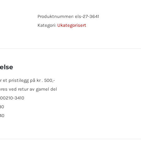
TOYOTA
antall
Produktnummer:
els-27-3641
Kategori:
Ukategorisert
else
et pristilegg på kr . 500,-
res ved retur av gamel del
100210-3410
80
40