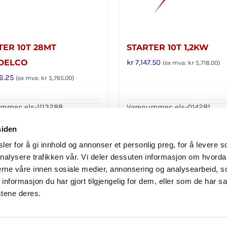
TER 10T 28MT
STARTER 10T 1,2KW
DELCO
kr
7,147.50
(ex mva:
kr
5,718.00
)
6.25
(ex mva:
kr
5,765.00
)
mmer: els-1113288
Varenummer: els-014281
i handlekurv
Legg i handlekurv
Detaljer
siden
er for å gi innhold og annonser et personlig preg, for å levere s
nalysere trafikken vår. Vi deler dessuten informasjon om hvorda
nerne våre innen sosiale medier, annonsering og analysearbeid, 
formasjon du har gjort tilgjengelig for dem, eller som de har sa
stene deres.
Personvern
|
Reklamasjon og angrerett
|
Avbestilling
© Copyright
2026 Importex 24 l
Laget av BK onCode