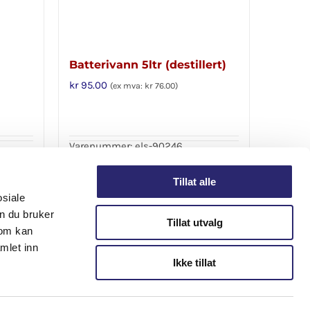
Batterivann 5ltr (destillert)
kr
95.00
(ex mva:
kr
76.00
)
Varenummer: els-90246
Legg i handlekurv
Detaljer
Detaljer
Tillat alle
osiale
n du bruker
Tillat utvalg
som kan
mlet inn
Ikke tillat