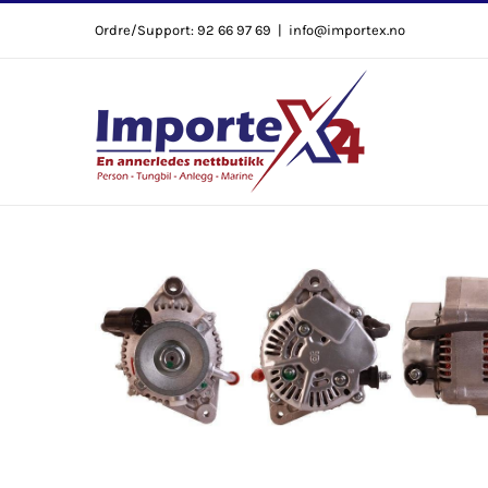
Skip
Ordre/Support: 92 66 97 69
|
info@importex.no
to
content