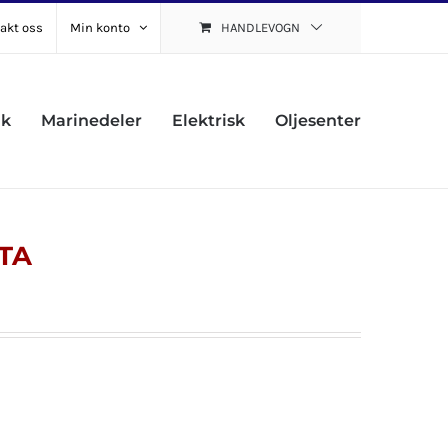
akt oss
Min konto
HANDLEVOGN
uk
Marinedeler
Elektrisk
Oljesenter
TA