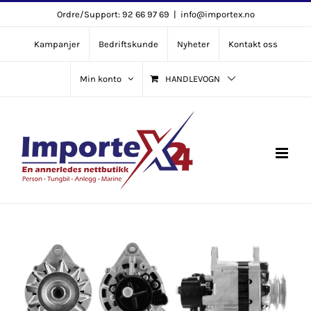
Skip
Ordre/Support: 92 66 97 69
|
info@importex.no
to
Kampanjer
Bedriftskunde
Nyheter
Kontakt oss
content
Min konto
HANDLEVOGN