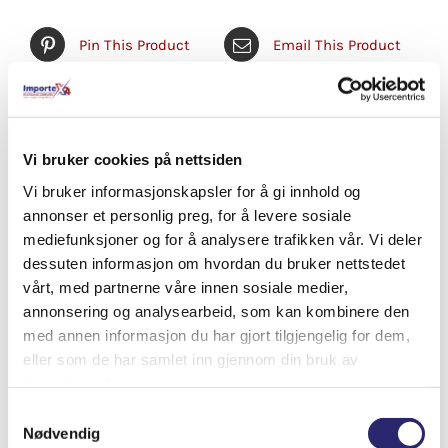
Pin This Product
Email This Product
Relaterte produkter
Vi bruker cookies på nettsiden
Vi bruker informasjonskapsler for å gi innhold og
annonser et personlig preg, for å levere sosiale
mediefunksjoner og for å analysere trafikken vår. Vi deler
dessuten informasjon om hvordan du bruker nettstedet
vårt, med partnerne våre innen sosiale medier,
annonsering og analysearbeid, som kan kombinere den
med annen informasjon du har gjort tilgjengelig for dem,
eller som de har samlet inn gjennom din bruk av
tjenestene deres.
Samtykkevalg
Nødvendig