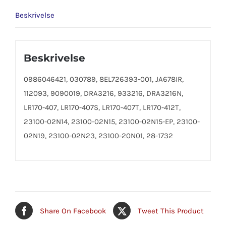
Beskrivelse
Beskrivelse
0986046421, 030789, 8EL726393-001, JA678IR,
112093, 9090019, DRA3216, 933216, DRA3216N,
LR170-407, LR170-407S, LR170-407T, LR170-412T,
23100-02N14, 23100-02N15, 23100-02N15-EP, 23100-
02N19, 23100-02N23, 23100-20N01, 28-1732
Share On Facebook
Tweet This Product