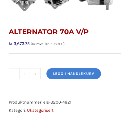
ALTERNATOR 70A V/P
kr
3,673.75
(ex mva:
kr
2,939.00
)
LEGG I HANDLEKURV
ALTERNATOR
70A
V/P
antall
Produktnummer:
els-3200-4621
Kategori:
Ukategorisert