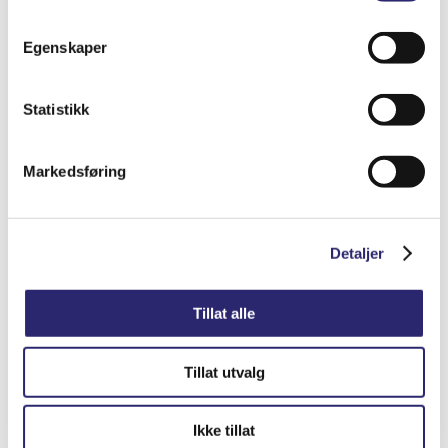
ALTERNATOR 90A I/V IVECO NEF370 1P.
Egenskaper
(28-5892B)
kr
4,048.75
(ex mva:
kr
3,239.00
)
Statistikk
Varenummer: els-0124325052
Markedsføring
Legg i handlekurv
Detaljer
Detaljer
Tillat alle
Tillat utvalg
Ikke tillat