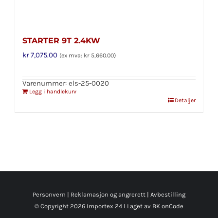
STARTER 9T 2.4KW
kr
7,075.00
(ex mva:
kr
5,660.00
)
Varenummer: els-25-0020
Legg i handlekurv
Detaljer
Personvern
|
Reklamasjon og angrerett
|
Avbestilling
© Copyright
2026 Importex 24 l
Laget av BK onCode