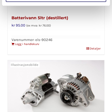
Batterivann 5ltr (destillert)
kr
95.00
(ex mva:
kr
76.00
)
Varenummer: els-90246
Legg i handlekurv
Detaljer