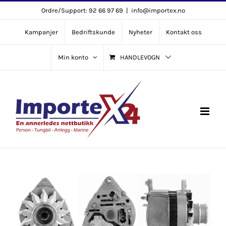
Skip
Ordre/Support: 92 66 97 69
|
info@importex.no
to
Kampanjer
Bedriftskunde
Nyheter
Kontakt oss
content
Min konto
HANDLEVOGN