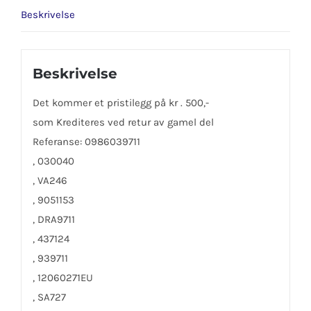
Beskrivelse
Beskrivelse
Det kommer et pristilegg på kr . 500,-
som Krediteres ved retur av gamel del
Referanse: 0986039711
, 030040
, VA246
, 9051153
, DRA9711
, 437124
, 939711
, 12060271EU
, SA727