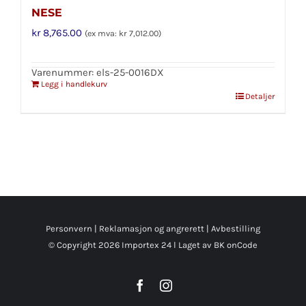
NESE
kr
8,765.00
(ex mva:
kr
7,012.00
)
Varenummer: els-25-0016DX
Legg i handlekurv
Detaljer
Personvern
|
Reklamasjon og angrerett
|
Avbestilling
© Copyright
2026 Importex 24 l
Laget av BK onCode
Facebook
Instagram