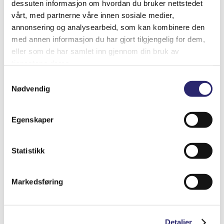
dessuten informasjon om hvordan du bruker nettstedet
vårt, med partnerne våre innen sosiale medier,
annonsering og analysearbeid, som kan kombinere den
med annen informasjon du har gjort tilgjengelig for dem,
Relaterte produkter
eller som de har samlet inn gjennom din bruk av
tjenestene deres.
Samtykkevalg
Nødvendig
Egenskaper
Statistikk
Markedsføring
Batterivann 5ltr (destillert)
Detaljer