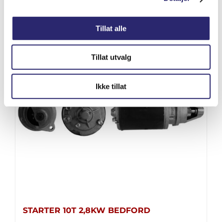
kr
95.00
(ex mva:
kr
76.00
)
Tillat alle
Varenummer: els-90246
Legg i handlekurv
Detaljer
Tillat utvalg
Ikke tillat
STARTER 10T 2,8KW BEDFORD