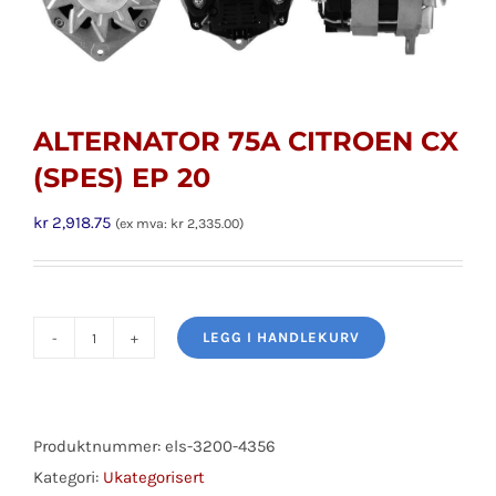
ALTERNATOR 75A CITROEN CX
(SPES) EP 20
kr
2,918.75
(ex mva:
kr
2,335.00
)
LEGG I HANDLEKURV
ALTERNATOR
75A
CITROEN
CX
Produktnummer:
els-3200-4356
(SPES)
Kategori:
Ukategorisert