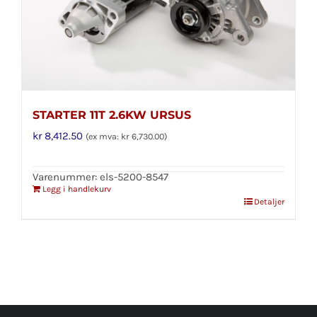
STARTER 11T 2.6KW URSUS
kr
8,412.50
(ex mva:
kr
6,730.00
)
Varenummer: els-5200-8547
Legg i handlekurv
Detaljer