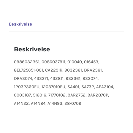
EP
20
antall
Beskrivelse
Beskrivelse
0986032361, 0986037911, 010040, 016453,
8EL725651-001, CA229IR, 9032361, DRA2361,
DRA3074, 433371, 432811, 932361, 933074,
12032360EU, 12037910EU, SA491, SA732, AEA3104,
0003187, 516016, 71770102, 9AR2752, 9AR2870P,
A14N22, A14N84, A14N93, 28-0709