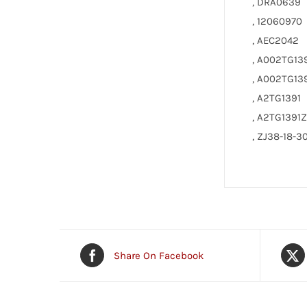
, DRA0639
, 12060970
, AEC2042
, A002TG13
, A002TG13
, A2TG1391
, A2TG1391
, ZJ38-18-3
Share On Facebook