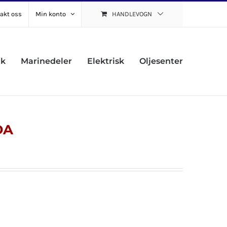
akt oss
Min konto
HANDLEVOGN
uk
Marinedeler
Elektrisk
Oljesenter
DA