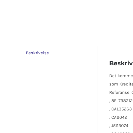
Beskrivelse
Beskriv
Det kommer e
som Kredite
Referanse:
, 8EL738212
, CAL35263
, CA2042
, J5113074