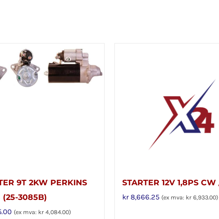
TER 9T 2KW PERKINS
STARTER 12V 1,8PS CW 
 (25-3085B)
kr
8,666.25
(ex mva:
kr
6,933.00
)
5.00
(ex mva:
kr
4,084.00
)