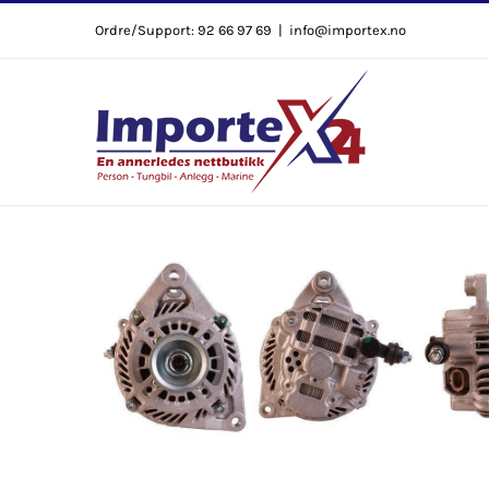
Skip
Ordre/Support: 92 66 97 69
|
info@importex.no
to
content