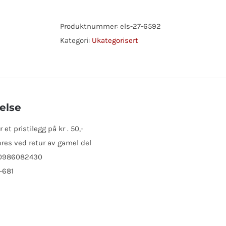
MAZDA
antall
Produktnummer:
els-27-6592
Kategori:
Ukategorisert
else
t pristilegg på kr . 50,-
res ved retur av gamel del
 0986082430
-681