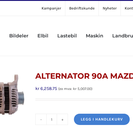
Kampanjer
Bedriftskunde
Nyheter
Kont
Bildeler
Elbil
Lastebil
Maskin
Landbr
ALTERNATOR 90A MAZ
kr
6,258.75
(ex mva:
kr
5,007.00
)
LEGG I HANDLEKURV
ALTERNATOR
90A