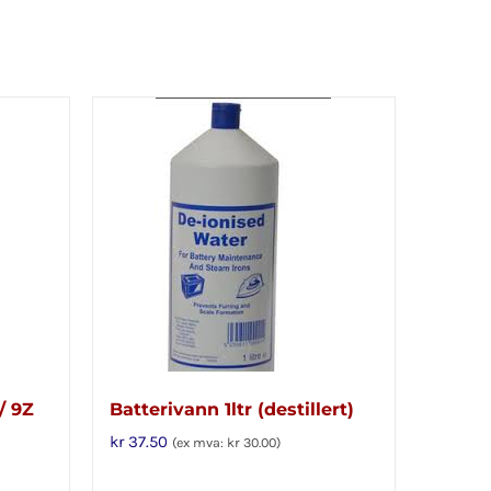
/ 9Z
Batterivann 1ltr (destillert)
kr
37.50
(ex mva:
kr
30.00
)