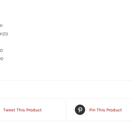
91
91ZD
ZD
00
Tweet This Product
Pin This Product