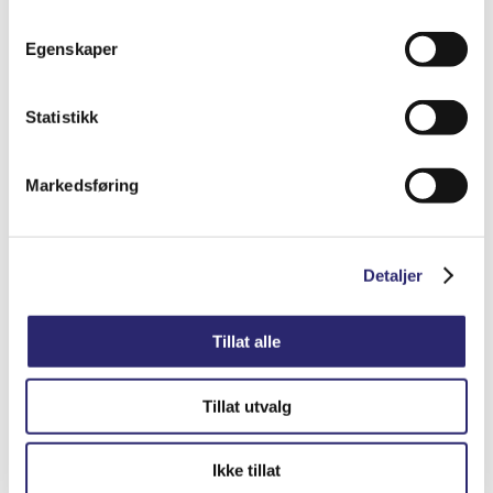
STARTER 10T 3.6KW M/GIR OG ROTERB
NESE
Egenskaper
kr
8,765.00
(ex mva:
kr
7,012.00
)
Statistikk
Varenummer: els-25-0016DX
Legg i handlekurv
Detaljer
Markedsføring
Detaljer
Tillat alle
Tillat utvalg
Ikke tillat