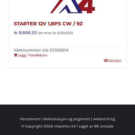
STARTER 12V 1,8PS CW / 9Z
kr
8,666.25
(ex mva:
kr
6,933.00
)
Varenummer: els-01354014
Legg i handlekurv
Detaljer
Personvern
|
Reklamasjon og angrerett
|
Avbestilling
© Copyright
2026 Importex 24 l
Laget av BK onCode