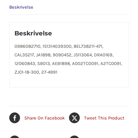
Beskrivelse
Beskrivelse
0986082710, 151314039300, 8EL738211-471,
CAL35217, JA1898, 9090452, J5113064, DRA0169,
12060843, SB013, AEB1898, A002TC0091, A2TC0091,
ZJ01-18-300, 27-4991
Share On Facebook
Tweet This Product