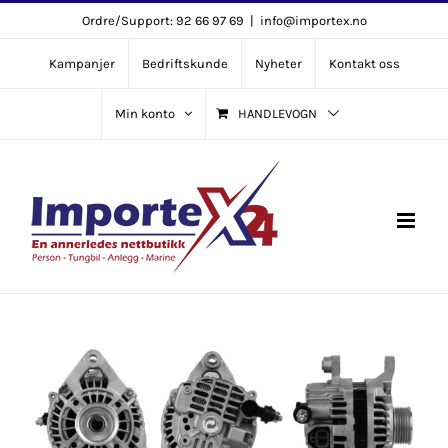
Skip
Ordre/Support: 92 66 97 69
|
info@importex.no
to
Kampanjer
Bedriftskunde
Nyheter
Kontakt oss
content
Min konto
HANDLEVOGN