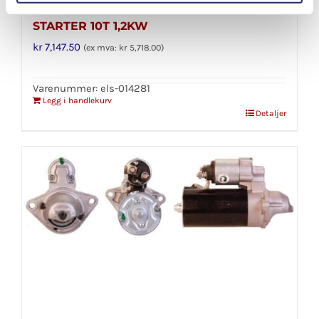
STARTER 10T 1,2KW
kr
7,147.50
(ex mva:
kr
5,718.00
)
Varenummer: els-014281
Legg i handlekurv
Detaljer