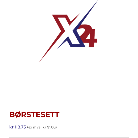
BØRSTESETT
kr
113.75
(ex mva:
kr
91.00
)