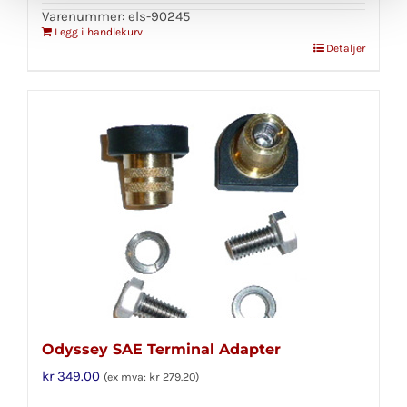
Varenummer: els-90245
Legg i handlekurv
Detaljer
Odyssey SAE Terminal Adapter
kr
349.00
(ex mva:
kr
279.20
)