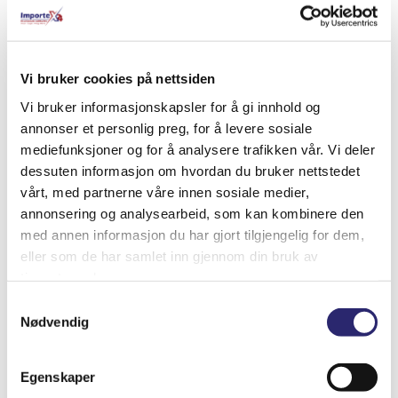
Relaterte produkter
Vi bruker cookies på nettsiden
Vi bruker informasjonskapsler for å gi innhold og
annonser et personlig preg, for å levere sosiale
mediefunksjoner og for å analysere trafikken vår. Vi deler
dessuten informasjon om hvordan du bruker nettstedet
vårt, med partnerne våre innen sosiale medier,
annonsering og analysearbeid, som kan kombinere den
med annen informasjon du har gjort tilgjengelig for dem,
eller som de har samlet inn gjennom din bruk av
tjenestene deres.
Samtykkevalg
Nødvendig
STARTER 11T 2.6KW URSUS
kr
8,412.50
(ex mva:
kr
6,730.00
)
Egenskaper