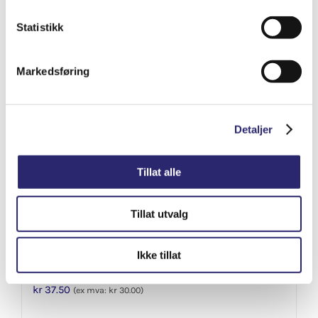
Varenummer: els-5200-8547
Legg i handlekurv
Statistikk
Detaljer
Markedsføring
Detaljer
Tillat alle
Tillat utvalg
Ikke tillat
Batterivann 1ltr (destillert)
kr
37.50
(ex mva:
kr
30.00
)