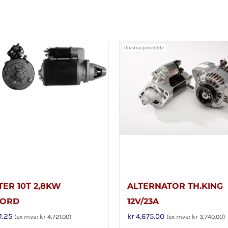
TER 10T 2,8KW
ALTERNATOR TH.KING
FORD
12V/23A
1.25
kr
4,675.00
(ex mva:
kr
4,721.00
)
(ex mva:
kr
3,740.00
)