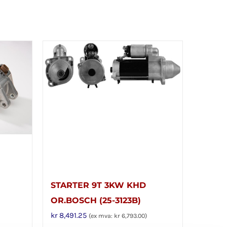
STARTER 9T 3KW KHD
OR.BOSCH (25-3123B)
kr
8,491.25
(ex mva:
kr
6,793.00
)