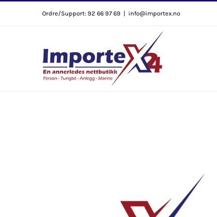
Skip
Ordre/Support: 92 66 97 69
|
info@importex.no
to
content