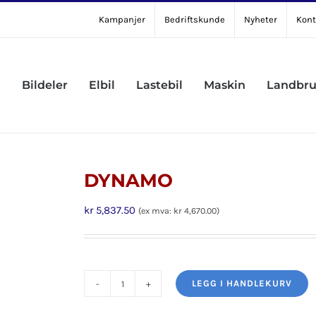
Kampanjer
Bedriftskunde
Nyheter
Kont
Bildeler
Elbil
Lastebil
Maskin
Landbr
DYNAMO
kr
5,837.50
(ex mva:
kr
4,670.00
)
LEGG I HANDLEKURV
DYNAMO
antall