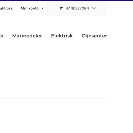
akt oss
Min konto
HANDLEVOGN
uk
Marinedeler
Elektrisk
Oljesenter