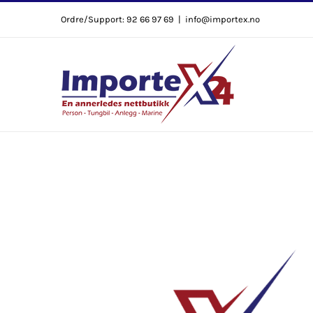
Skip
Ordre/Support: 92 66 97 69
|
info@importex.no
to
content