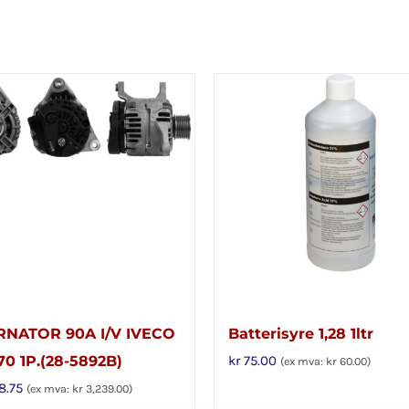
RNATOR 90A I/V IVECO
Batterisyre 1,28 1ltr
0 1P.(28-5892B)
kr
75.00
(ex mva:
kr
60.00
)
8.75
(ex mva:
kr
3,239.00
)