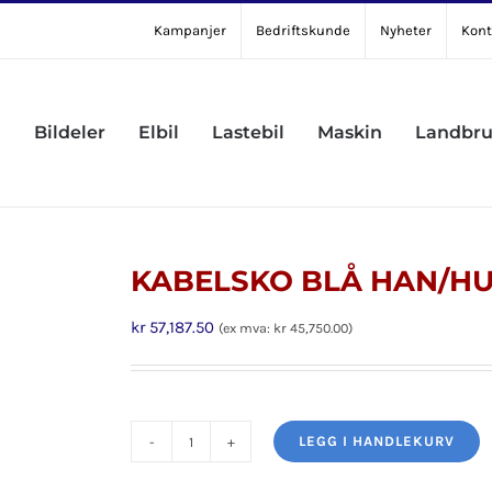
Kampanjer
Bedriftskunde
Nyheter
Kont
Bildeler
Elbil
Lastebil
Maskin
Landbr
KABELSKO BLÅ HAN/HUN
kr
57,187.50
(ex mva:
kr
45,750.00
)
LEGG I HANDLEKURV
KABELSKO
BLÅ