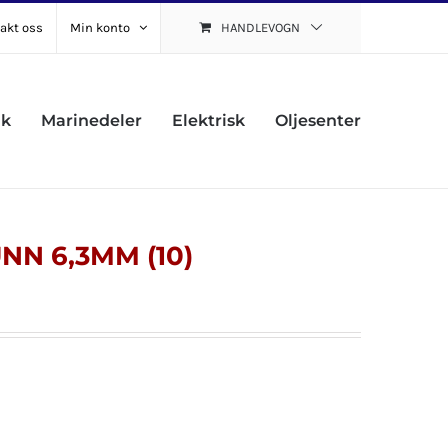
akt oss
Min konto
HANDLEVOGN
uk
Marinedeler
Elektrisk
Oljesenter
N 6,3MM (10)