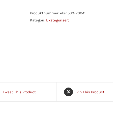
HAN/HUNN
6,3MM
Produktnummer:
els-1569-20041
(10)
Kategori:
Ukategorisert
antall
Tweet This Product
Pin This Product