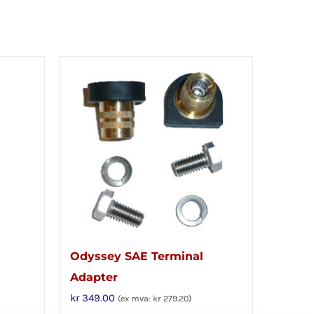
Odyssey SAE Terminal
Adapter
kr
349.00
(ex mva:
kr
279.20
)