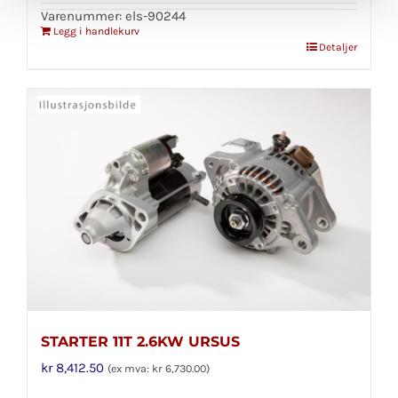
Varenummer: els-90244
Legg i handlekurv
Detaljer
STARTER 11T 2.6KW URSUS
kr
8,412.50
(ex mva:
kr
6,730.00
)