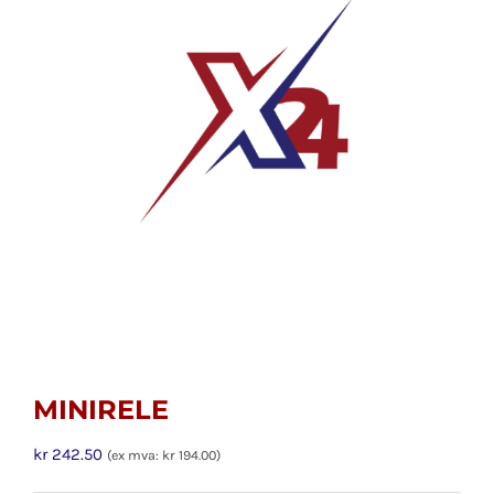
MINIRELE
kr
242.50
(ex mva:
kr
194.00
)