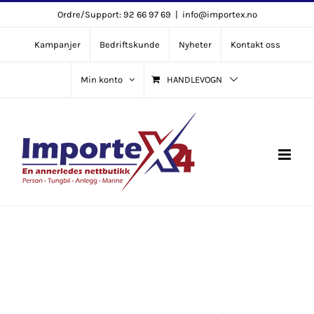
Skip
Ordre/Support: 92 66 97 69
|
info@importex.no
to
Kampanjer
Bedriftskunde
Nyheter
Kontakt oss
content
Min konto
HANDLEVOGN