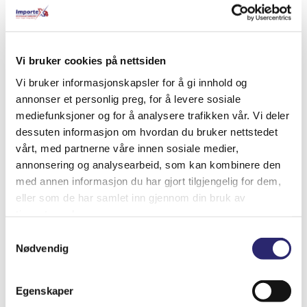
Relaterte produkter
Vi bruker cookies på nettsiden
Vi bruker informasjonskapsler for å gi innhold og
annonser et personlig preg, for å levere sosiale
mediefunksjoner og for å analysere trafikken vår. Vi deler
dessuten informasjon om hvordan du bruker nettstedet
vårt, med partnerne våre innen sosiale medier,
annonsering og analysearbeid, som kan kombinere den
med annen informasjon du har gjort tilgjengelig for dem,
eller som de har samlet inn gjennom din bruk av
tjenestene deres.
Samtykkevalg
Nødvendig
Batterivann 1ltr (destillert)
kr
37.50
(ex mva:
kr
30.00
)
Egenskaper