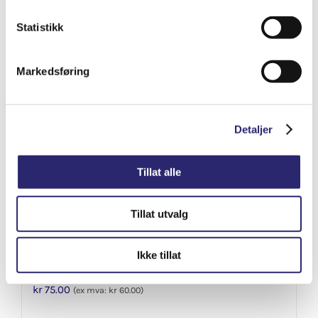
Varenummer: els-90245
Legg i handlekurv
Statistikk
Detaljer
Markedsføring
Detaljer
Tillat alle
Tillat utvalg
Ikke tillat
Batterisyre 1,28 1ltr
kr
75.00
(ex mva:
kr
60.00
)