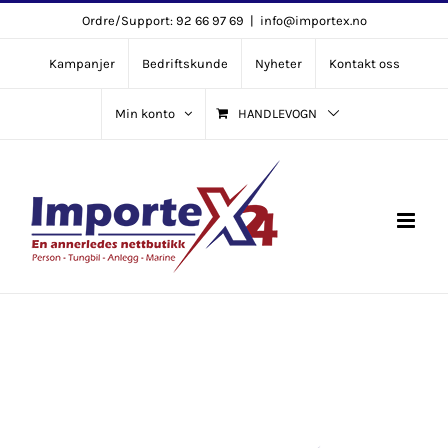
Skip
Ordre/Support: 92 66 97 69
|
info@importex.no
to
Kampanjer
Bedriftskunde
Nyheter
Kontakt oss
content
Min konto
HANDLEVOGN