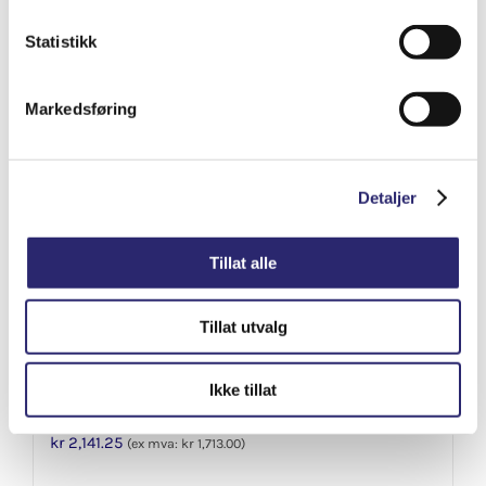
Varenummer: els-1113288
Legg i handlekurv
Statistikk
Detaljer
Markedsføring
Detaljer
Tillat alle
Tillat utvalg
Ikke tillat
STARTER 9T 1KW
kr
2,141.25
(ex mva:
kr
1,713.00
)