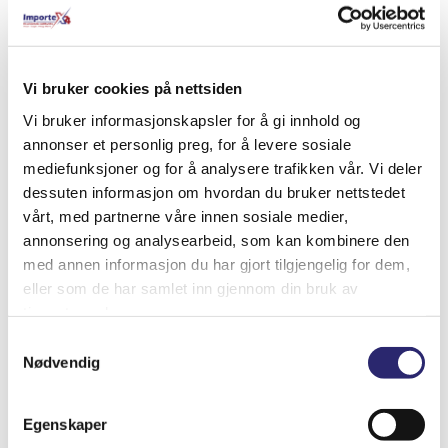
Relaterte produkter
Vi bruker cookies på nettsiden
Vi bruker informasjonskapsler for å gi innhold og
annonser et personlig preg, for å levere sosiale
mediefunksjoner og for å analysere trafikken vår. Vi deler
dessuten informasjon om hvordan du bruker nettstedet
vårt, med partnerne våre innen sosiale medier,
annonsering og analysearbeid, som kan kombinere den
med annen informasjon du har gjort tilgjengelig for dem,
eller som de har samlet inn gjennom din bruk av
tjenestene deres.
Samtykkevalg
Nødvendig
STARTER 10T 28MT ORG.DELCO
kr
7,206.25
(ex mva:
kr
5,765.00
)
Egenskaper