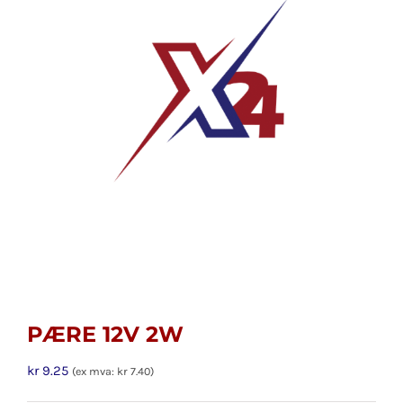
PÆRE 12V 2W
kr
9.25
(ex mva:
kr
7.40
)