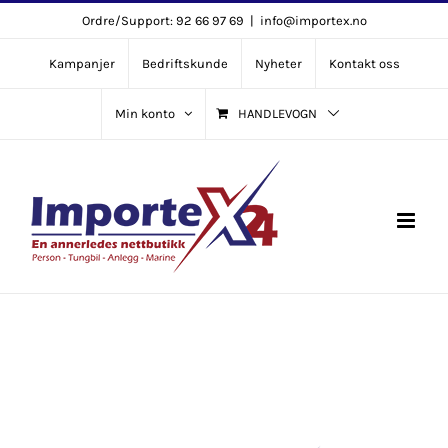
Skip
Ordre/Support: 92 66 97 69
|
info@importex.no
to
Kampanjer
Bedriftskunde
Nyheter
Kontakt oss
content
Min konto
HANDLEVOGN