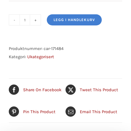
LEGG I HANDLEKURV
PÆRE
6V
5W
SV8.5
Produktnummer:
car-171484
antall
Kategori:
Ukategorisert
Share On Facebook
Tweet This Product
Pin This Product
Email This Product