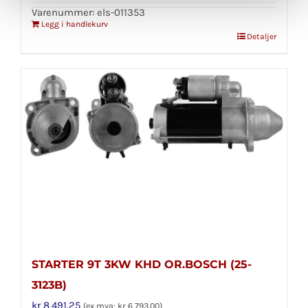
Varenummer: els-011353
Legg i handlekurv
Detaljer
STARTER 9T 3KW KHD OR.BOSCH (25-
3123B)
kr
8,491.25
(ex mva:
kr
6,793.00
)