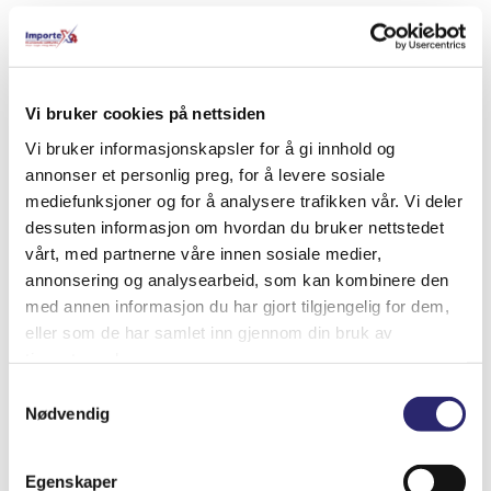
Relaterte produkter
Vi bruker cookies på nettsiden
Vi bruker informasjonskapsler for å gi innhold og
annonser et personlig preg, for å levere sosiale
mediefunksjoner og for å analysere trafikken vår. Vi deler
dessuten informasjon om hvordan du bruker nettstedet
vårt, med partnerne våre innen sosiale medier,
annonsering og analysearbeid, som kan kombinere den
med annen informasjon du har gjort tilgjengelig for dem,
eller som de har samlet inn gjennom din bruk av
tjenestene deres.
Samtykkevalg
ALTERNATOR TH.KING 12V/23A
Nødvendig
kr
4,675.00
(ex mva:
kr
3,740.00
)
Egenskaper