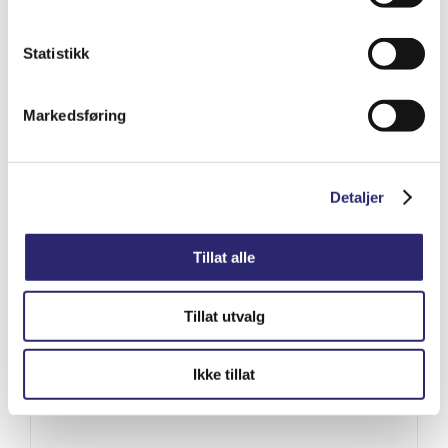
Varenummer: els-110-581A
Legg i handlekurv
Detaljer
Statistikk
Markedsføring
Detaljer
Tillat alle
Tillat utvalg
Ikke tillat
STARTER 12V 2,6KW 9T
kr
8,188.75
(ex mva:
kr
6,551.00
)