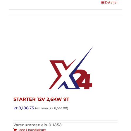
Detaljer
STARTER 12V 2,6KW 9T
kr
8,188.75
(ex mva:
kr
6,551.00
)
Varenummer: els-011353
Legg i handlekurv