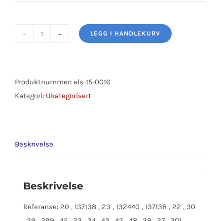
LEGG I HANDLEKURV
PS-
PUMP
BMW
antall
Produktnummer:
els-15-0016
Kategori:
Ukategorisert
Beskrivelse
Beskrivelse
Referanse: 20 , 137138 , 23 , 132440 , 137138 , 22 , 30
, 29 , 299 , 45 , 33 , 34 , 42 , 43 , 48 , 39 , 37 , 301 ,