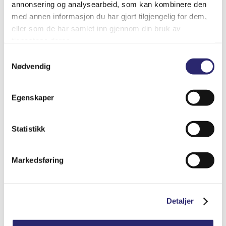
annonsering og analysearbeid, som kan kombinere den
med annen informasjon du har gjort tilgjengelig for dem,
eller som de har samlet inn gjennom din bruk av
tjenestene deres.
Samtykkevalg
Nødvendig
Egenskaper
Statistikk
STARTER 9T 2KW PERKINS D2-55 (25-
Markedsføring
3085B)
kr
5,105.00
(ex mva:
kr
4,084.00
)
Detaljer
Varenummer: els-0001109035
Legg i handlekurv