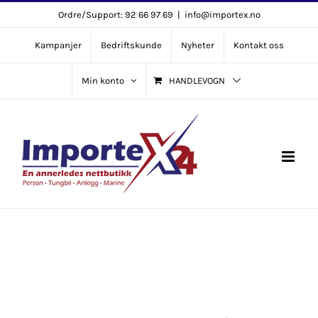
Skip
Ordre/Support: 92 66 97 69
|
info@importex.no
to
Kampanjer
Bedriftskunde
Nyheter
Kontakt oss
content
Min konto
HANDLEVOGN