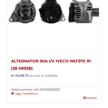
ALTERNATOR 90A I/V IVECO NEF370 1P.
(28-5892B)
kr
4,048.75
(ex mva:
kr
3,239.00
)
Varenummer: els-0124325052
Legg i handlekurv
Detaljer