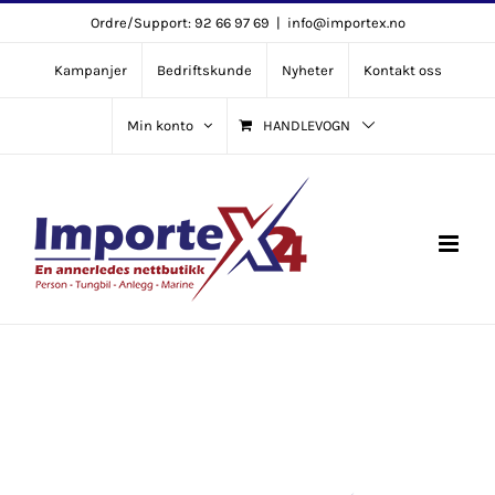
Skip
Ordre/Support: 92 66 97 69
|
info@importex.no
to
Kampanjer
Bedriftskunde
Nyheter
Kontakt oss
content
Min konto
HANDLEVOGN