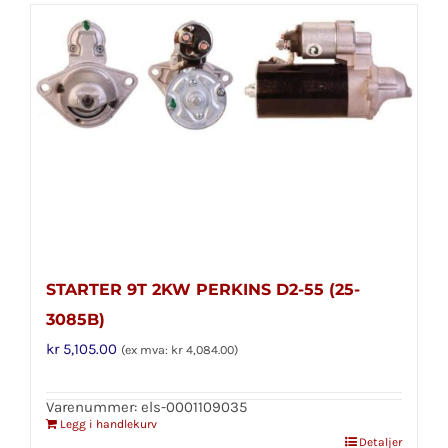
STARTER 9T 2KW PERKINS D2-55 (25-
3085B)
kr
5,105.00
(ex mva:
kr
4,084.00
)
Varenummer: els-0001109035
Legg i handlekurv
Detaljer