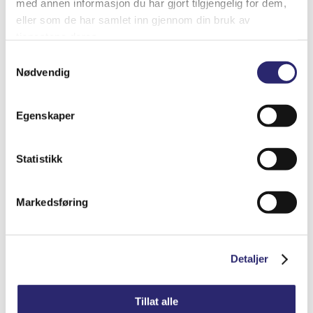
med annen informasjon du har gjort tilgjengelig for dem,
eller som de har samlet inn gjennom din bruk av
tjenestene deres.
Samtykkevalg
Nødvendig
Egenskaper
Statistikk
STARTER 10T 28MT ORG.DELCO
kr
7,206.25
(ex mva:
kr
5,765.00
)
Markedsføring
Varenummer: els-1113288
Legg i handlekurv
Detaljer
Detaljer
Tillat alle