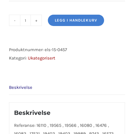
LEGG I HANDLEKURV
PS-
PUMP
VOLVO
antall
Produktnummer:
els-15-0457
Kategori:
Ukategorisert
Beskrivelse
Beskrivelse
Referanse: 16110 , 19565 , 19566 , 16080 , 16476 ,
16082 , 17521 , 19402 , 19403 , 19989 , 9743 , 16572 ,