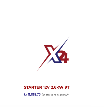
STARTER 12V 2,6KW 9T
kr
8,188.75
(ex mva:
kr
6,551.00
)