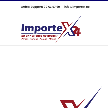
Skip
Ordre/Support: 92 66 97 69
|
info@importex.no
to
content