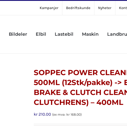
Kampanjer
Bedriftskunde
Nyheter
Kont
Bildeler
Elbil
Lastebil
Maskin
Landbr
SOPPEC POWER CLEANE
500ML (12Stk/pakke) ->
BRAKE & CLUTCH CLEA
CLUTCHRENS) – 400ML
kr
210.00
(ex mva:
kr
168.00
)