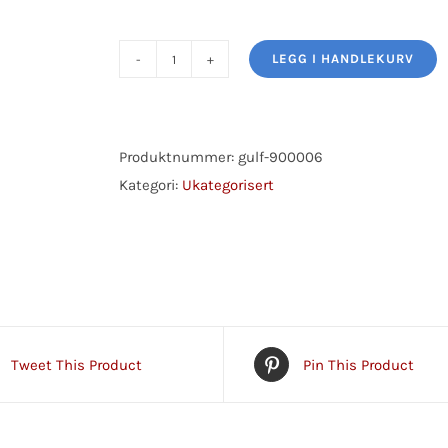
LEGG I HANDLEKURV
SOPPEC
POWER
CLEANER
(BREMSERENS)
Produktnummer:
gulf-900006
-
Kategori:
Ukategorisert
500ML
(12Stk/pakke)
-
>
ERSTATTER
128030417
Tweet This Product
Pin This Product
Gulf
BRAKE
&