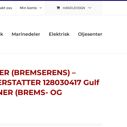
akt oss
Min konto
HANDLEVOGN
uk
Marinedeler
Elektrisk
Oljesenter
R (BREMSERENS) –
 ERSTATTER 128030417 Gulf
NER (BREMS- OG