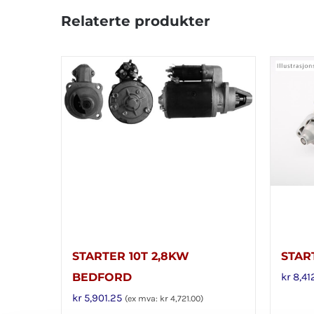
Relaterte produkter
STARTER 10T 2,8KW
STAR
BEDFORD
kr
8,41
kr
5,901.25
(ex mva:
kr
4,721.00
)