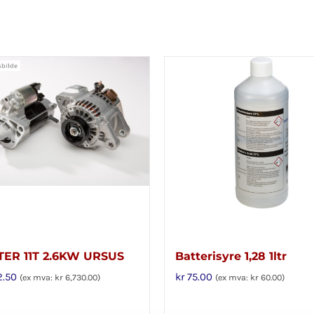
CLUTCH
CLEANER
(BREMS-
OG
CLUTCHRENS)
-
400ML
antall
TER 11T 2.6KW URSUS
Batterisyre 1,28 1ltr
2.50
kr
75.00
(ex mva:
kr
6,730.00
)
(ex mva:
kr
60.00
)