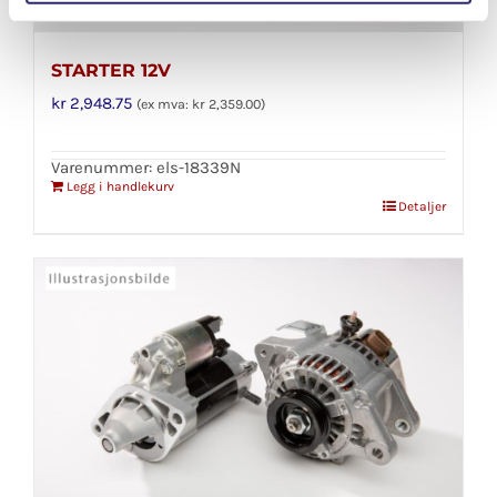
STARTER 12V
kr
2,948.75
(ex mva:
kr
2,359.00
)
Varenummer: els-18339N
Legg i handlekurv
Detaljer