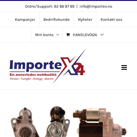
Skip
Ordre/Support: 92 66 97 69
|
info@importex.no
to
Kampanjer
Bedriftskunde
Nyheter
Kontakt oss
content
Min konto
HANDLEVOGN