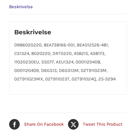
Beskrivelse
Beskrivelse
0986020220, 8EA738166-001, 8EA012526-481,
CS1324, 8020220, DRT0220, 458215, 438173,
11020230EU, SS077, AEU1324, 0001120408,
0001120409, D6GS13, D6GS13M, 02T911023M,
02T911023MX, 02T911023T, 02T911024Q, 25-3294
Share On Facebook
Tweet This Product