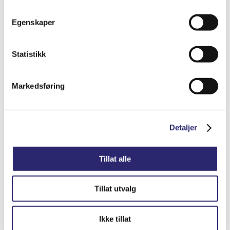
STARTER 10T 3.6KW M/GIR OG ROTERB
Egenskaper
NESE
kr
8,765.00
(ex mva:
kr
7,012.00
)
Statistikk
Varenummer: els-25-0016DX
Legg i handlekurv
Markedsføring
Detaljer
Detaljer
Tillat alle
Tillat utvalg
Ikke tillat