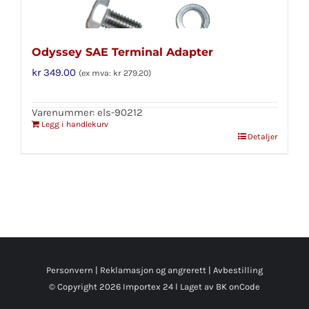
Odyssey SAE Terminal Adapter
kr
349.00
(ex mva:
kr
279.20
)
Varenummer: els-90212
Legg i handlekurv
Detaljer
Personvern
|
Reklamasjon og angrerett
|
Avbestilling
© Copyright
2026 Importex 24 l
Laget av BK onCode