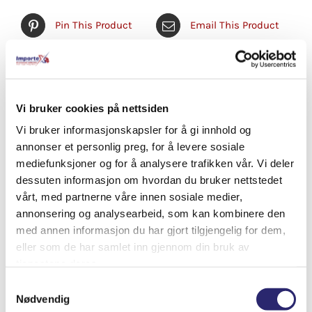
Pin This Product
Email This Product
Relaterte produkter
Vi bruker cookies på nettsiden
Vi bruker informasjonskapsler for å gi innhold og
annonser et personlig preg, for å levere sosiale
mediefunksjoner og for å analysere trafikken vår. Vi deler
dessuten informasjon om hvordan du bruker nettstedet
vårt, med partnerne våre innen sosiale medier,
annonsering og analysearbeid, som kan kombinere den
med annen informasjon du har gjort tilgjengelig for dem,
eller som de har samlet inn gjennom din bruk av
tjenestene deres.
Samtykkevalg
Nødvendig