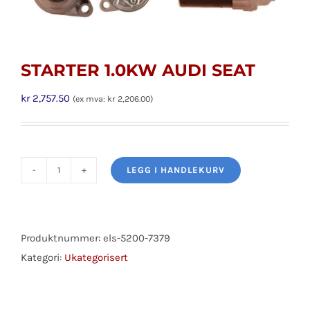
STARTER 1.0KW AUDI SEAT
kr
2,757.50
(ex mva:
kr
2,206.00
)
LEGG I HANDLEKURV
STARTER
1.0KW
AUDI
SEAT
Produktnummer:
els-5200-7379
antall
Kategori:
Ukategorisert