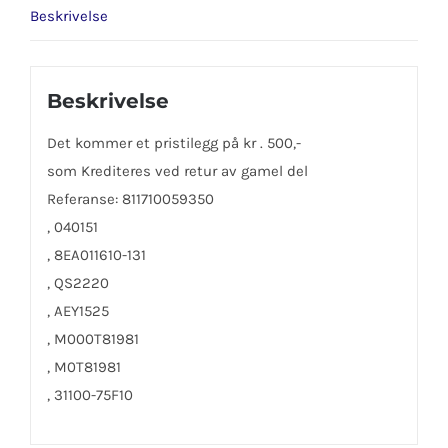
Beskrivelse
Beskrivelse
Det kommer et pristilegg på kr . 500,-
som Krediteres ved retur av gamel del
Referanse: 811710059350
, 040151
, 8EA011610-131
, QS2220
, AEY1525
, M000T81981
, M0T81981
, 31100-75F10