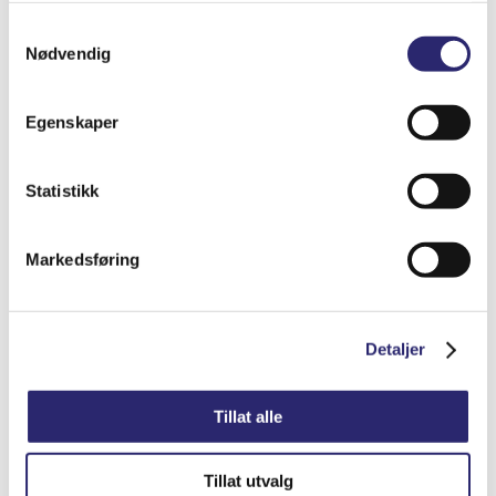
Samtykkevalg
Nødvendig
Egenskaper
STARTER 9T 1.6/1.7KW ORG.BOSCH(25-
Statistikk
2357B)
kr
5,388.75
(ex mva:
kr
4,311.00
)
Markedsføring
Varenummer: els-0001115035
Legg i handlekurv
Detaljer
Detaljer
Tillat alle
Tillat utvalg