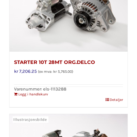
STARTER 10T 28MT ORG.DELCO
kr
7,206.25
(ex mva:
kr
5,765.00
)
Varenummer: els-1113288
Legg i handlekurv
Detaljer