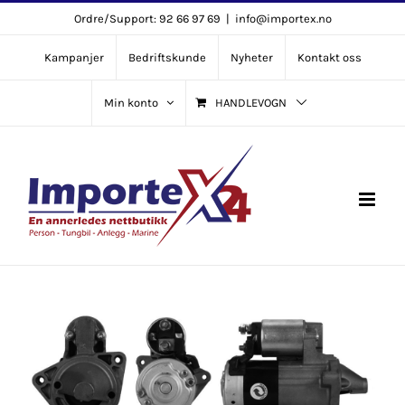
Skip
Ordre/Support: 92 66 97 69
|
info@importex.no
to
Kampanjer
Bedriftskunde
Nyheter
Kontakt oss
content
Min konto
HANDLEVOGN