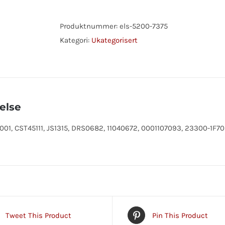
NISSAN
antall
Produktnummer:
els-5200-7375
Kategori:
Ukategorisert
else
01, CST45111, JS1315, DRS0682, 11040672, 0001107093, 23300-1F7
Tweet This Product
Pin This Product