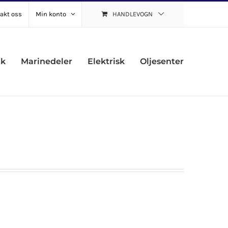
akt oss
Min konto
HANDLEVOGN
uk
Marinedeler
Elektrisk
Oljesenter