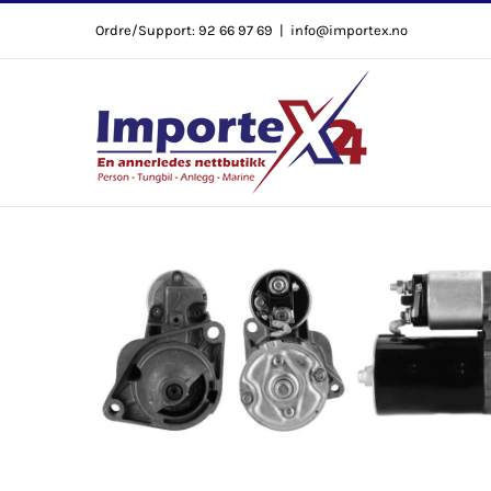
Skip
Ordre/Support: 92 66 97 69
|
info@importex.no
to
content