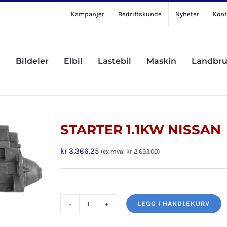
Kampanjer
Bedriftskunde
Nyheter
Kont
Bildeler
Elbil
Lastebil
Maskin
Landbr
STARTER 1.1KW NISSAN
kr
3,366.25
(ex mva:
kr
2,693.00
)
LEGG I HANDLEKURV
STARTER
1.1KW