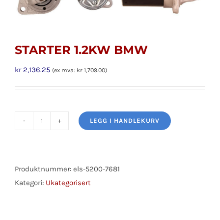
STARTER 1.2KW BMW
kr
2,136.25
(ex mva:
kr
1,709.00
)
LEGG I HANDLEKURV
STARTER
1.2KW
BMW
antall
Produktnummer:
els-5200-7681
Kategori:
Ukategorisert