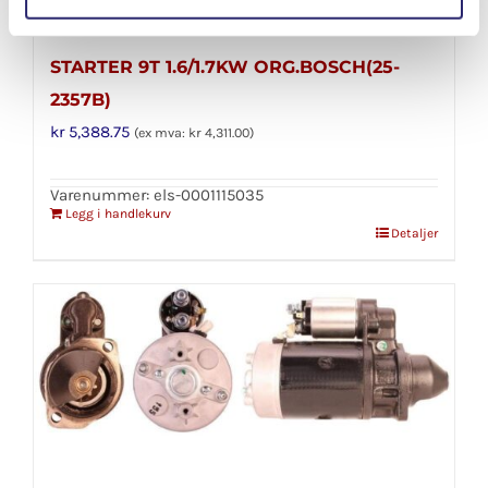
STARTER 9T 1.6/1.7KW ORG.BOSCH(25-
2357B)
kr
5,388.75
(ex mva:
kr
4,311.00
)
Varenummer: els-0001115035
Legg i handlekurv
Detaljer