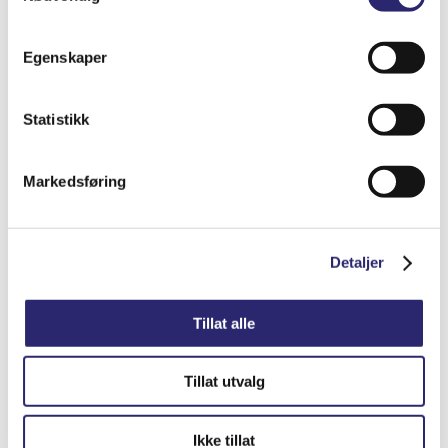
STARTER 9T 0,8KW BEDFORD
Egenskaper
kr
1,656.25
(ex mva:
kr
1,325.00
)
Statistikk
Varenummer: els-5200-8277
Legg i handlekurv
Detaljer
Markedsføring
Detaljer
Tillat alle
Tillat utvalg
Ikke tillat