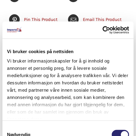
Pin This Product
Email This Product
Vi bruker cookies på nettsiden
Relaterte produkter
Vi bruker informasjonskapsler for å gi innhold og
annonser et personlig preg, for å levere sosiale
mediefunksjoner og for å analysere trafikken vår. Vi deler
dessuten informasjon om hvordan du bruker nettstedet
vårt, med partnerne våre innen sosiale medier,
annonsering og analysearbeid, som kan kombinere den
med annen informasjon du har gjort tilgjengelig for dem,
eller som de har samlet inn gjennom din bruk av
tjenestene deres.
Samtykkevalg
Nødvendig