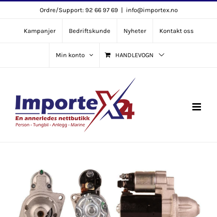
Skip
Ordre/Support: 92 66 97 69
|
info@importex.no
to
Kampanjer
Bedriftskunde
Nyheter
Kontakt oss
content
Min konto
HANDLEVOGN