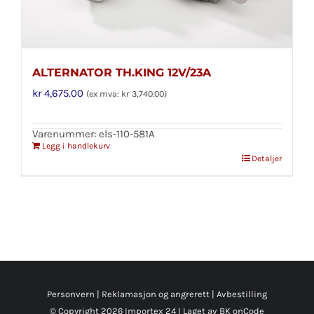
ALTERNATOR TH.KING 12V/23A
kr
4,675.00
(ex mva:
kr
3,740.00
)
Varenummer: els-110-581A
Legg i handlekurv
Detaljer
Personvern
|
Reklamasjon og angrerett
|
Avbestilling
© Copyright
2026 Importex 24 l
Laget av BK onCode