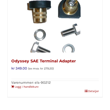
Odyssey SAE Terminal Adapter
kr
349.00
(ex mva:
kr
279.20
)
Varenummer: els-90212
Legg i handlekurv
Detaljer