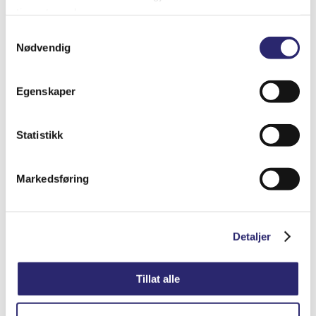
tjenestene deres.
Samtykkevalg
Nødvendig
Egenskaper
Statistikk
Batterivann 5ltr (destillert)
kr
95.00
(ex mva:
kr
76.00
)
Markedsføring
Varenummer: els-90246
Legg i handlekurv
Detaljer
Detaljer
Tillat alle