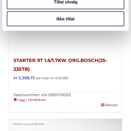
Tillat utvalg
Ikke tillat
STARTER 9T 1.6/1.7KW ORG.BOSCH(25-
2357B)
kr
5,388.75
(ex mva:
kr
4,311.00
)
Varenummer: els-0001115035
Legg i handlekurv
Detaljer