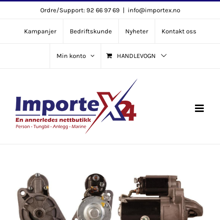
Skip
Ordre/Support: 92 66 97 69
|
info@importex.no
to
Kampanjer
Bedriftskunde
Nyheter
Kontakt oss
content
Min konto
HANDLEVOGN