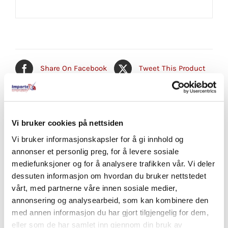
Share On Facebook
Tweet This Product
Pin This Product
Email This Product
Vi bruker cookies på nettsiden
Vi bruker informasjonskapsler for å gi innhold og
annonser et personlig preg, for å levere sosiale
Relaterte produkter
mediefunksjoner og for å analysere trafikken vår. Vi deler
dessuten informasjon om hvordan du bruker nettstedet
vårt, med partnerne våre innen sosiale medier,
annonsering og analysearbeid, som kan kombinere den
med annen informasjon du har gjort tilgjengelig for dem,
eller som de har samlet inn gjennom din bruk av