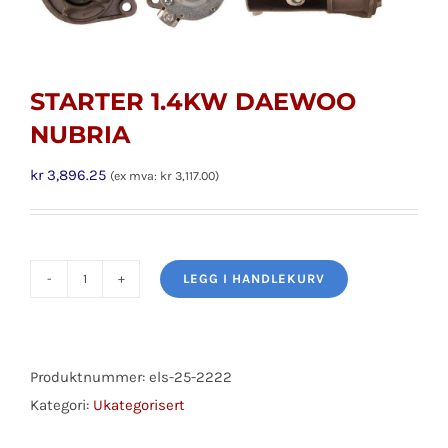
STARTER 1.4KW DAEWOO
NUBRIA
kr
3,896.25
(ex mva:
kr
3,117.00
)
LEGG I HANDLEKURV
STARTER
1.4KW
DAEWOO
NUBRIA
Produktnummer:
els-25-2222
antall
Kategori:
Ukategorisert