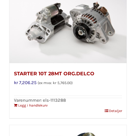
STARTER 10T 28MT ORG.DELCO
kr
7,206.25
(ex mva:
kr
5,765.00
)
Varenummer: els-1113288
Legg i handlekurv
Detaljer