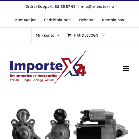
Skip
Ordre/Support: 92 66 97 69
|
info@importex.no
to
Kampanjer
Bedriftskunde
Nyheter
Kontakt oss
content
Min konto
HANDLEVOGN