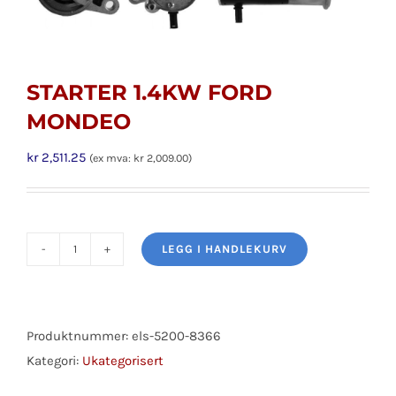
STARTER 1.4KW FORD
MONDEO
kr
2,511.25
(ex mva:
kr
2,009.00
)
LEGG I HANDLEKURV
STARTER
1.4KW
FORD
MONDEO
Produktnummer:
els-5200-8366
antall
Kategori:
Ukategorisert