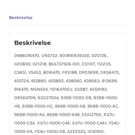
Beskrivelse
Beskrivelse
0986016470, UNS732, 601816939350, 020136,
020830, 021218, 8EA737506-001, CS1107, 112235,
C3651, VS453, 8016470, FRS188, DRS3699, DRS6470,
455724, 455890, 455893, 438060, 438063, 913699,
916470, MSN504, 11016470EU, SS087, AES9192,
DRS6470N, 63227004, 93BB-11000-DB, 93BB-11000-
HB, 93BB-11000-HC, 96BB-11000-AB, 96BB-11000-AC,
96BB-11000-AA, 96BB-11000-A4B, ESA1270A, XS7U-
11000-C3A, XS7U-11000-C4A, XS7U-11000-C4A1, YS4U-
11000-DA, YS4U-11000-DB, AZE2535, 1250901,