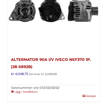
ALTERNATOR 90A I/V IVECO NEF370 1P.
(28-5892B)
kr
4,048.75
(ex mva:
kr
3,239.00
)
Varenummer: els-0124325052
Legg i handlekurv
Detaljer