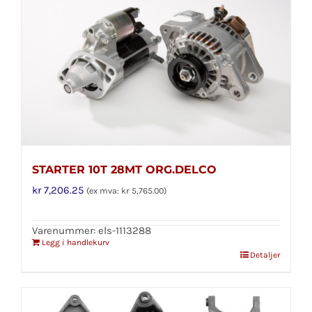
STARTER 10T 28MT ORG.DELCO
kr
7,206.25
(ex mva:
kr
5,765.00
)
Varenummer: els-1113288
Legg i handlekurv
Detaljer