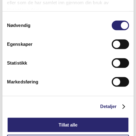
eller som de har samlet inn gjennom din bruk av
tjenestene deres.
Samtykkevalg
Nødvendig
Egenskaper
Statistikk
STARTER 11T 2.6KW URSUS
kr
8,412.50
(ex mva:
kr
6,730.00
)
Markedsføring
Varenummer: els-5200-8547
Legg i handlekurv
Detaljer
Detaljer
Tillat alle