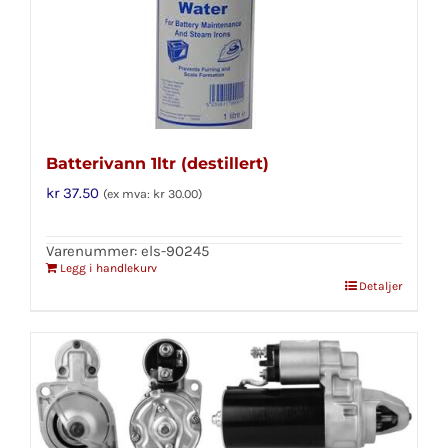
Batterivann 1ltr (destillert)
kr
37.50
(ex mva:
kr
30.00
)
Varenummer: els-90245
Legg i handlekurv
Detaljer