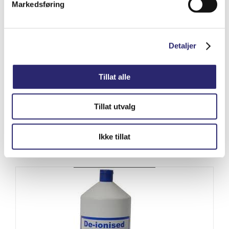
Markedsføring
Detaljer
Tillat alle
STARTER 10T 2.6KW
kr
6,901.25
(ex mva:
kr
5,521.00
)
Tillat utvalg
Varenummer: els-5200-8538
Legg i handlekurv
Ikke tillat
Detaljer