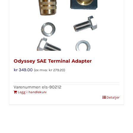
Odyssey SAE Terminal Adapter
kr
349.00
(ex mva:
kr
279.20
)
Varenummer: els-90212
Legg i handlekurv
Detaljer