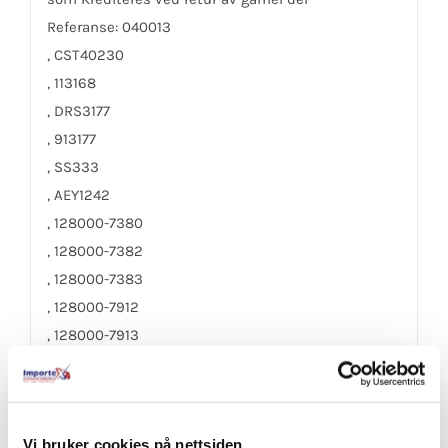
Referanse: 040013
, CST40230
, 113168
, DRS3177
, 913177
, SS333
, AEY1242
, 128000-7380
, 128000-7382
, 128000-7383
, 128000-7912
, 128000-7913
, 28100-50020
, 28100-50030
Vi bruker cookies på nettsiden