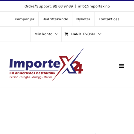
Skip
Ordre/Support: 92 66 97 69
|
info@importex.no
to
Kampanjer
Bedriftskunde
Nyheter
Kontakt oss
content
Min konto
HANDLEVOGN