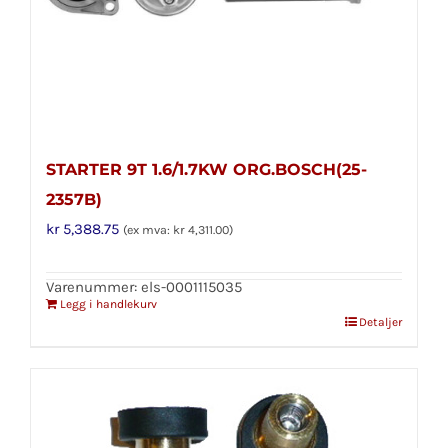
STARTER 9T 1.6/1.7KW ORG.BOSCH(25-
2357B)
kr
5,388.75
(ex mva:
kr
4,311.00
)
Varenummer: els-0001115035
Legg i handlekurv
Detaljer