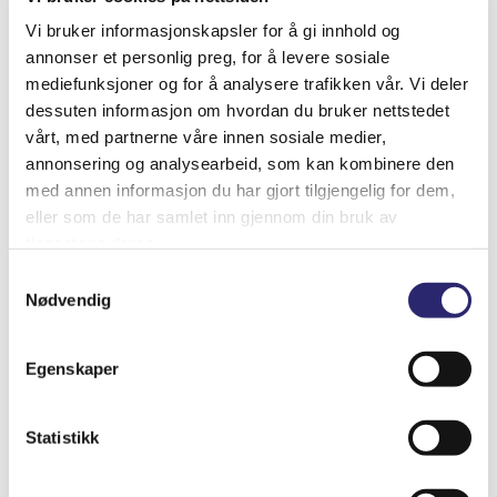
Vi bruker informasjonskapsler for å gi innhold og
annonser et personlig preg, for å levere sosiale
mediefunksjoner og for å analysere trafikken vår. Vi deler
Share On Facebook
Tweet This Product
dessuten informasjon om hvordan du bruker nettstedet
vårt, med partnerne våre innen sosiale medier,
annonsering og analysearbeid, som kan kombinere den
Pin This Product
Email This Product
med annen informasjon du har gjort tilgjengelig for dem,
eller som de har samlet inn gjennom din bruk av
tjenestene deres.
Samtykkevalg
Nødvendig
Relaterte produkter
Egenskaper
Statistikk