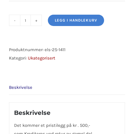
LEGG I HANDLEKURV
STARTER
1.6KW
LEXUS
400
Produktnummer:
els-25-1411
antall
Kategori:
Ukategorisert
Beskrivelse
Beskrivelse
Det kommer et pristilegg på kr . 500,-
som Krediteres ved retur av gamel del