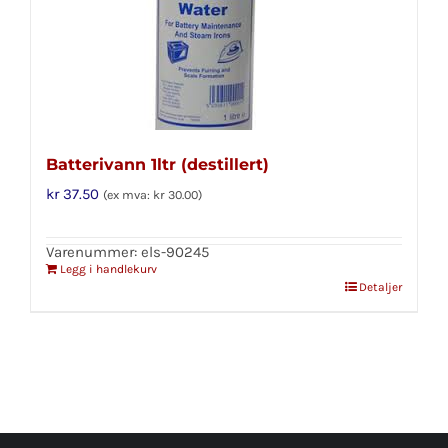
Batterivann 1ltr (destillert)
kr
37.50
(ex mva:
kr
30.00
)
Varenummer: els-90245
Legg i handlekurv
Detaljer