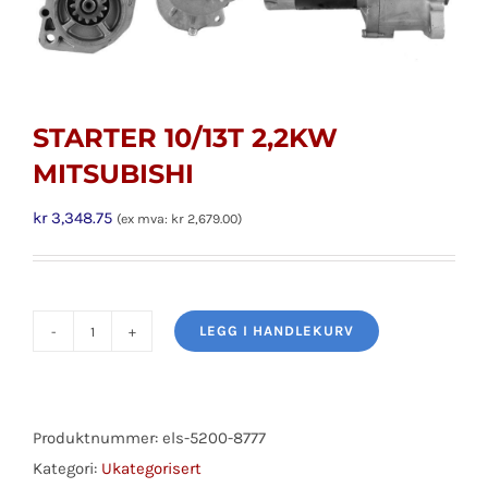
STARTER 10/13T 2,2KW
MITSUBISHI
kr
3,348.75
(ex mva:
kr
2,679.00
)
LEGG I HANDLEKURV
STARTER
10/13T
2,2KW
MITSUBISHI
Produktnummer:
els-5200-8777
antall
Kategori:
Ukategorisert