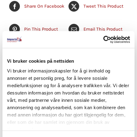
Share On Facebook
Tweet This Product
Pin This Product
Email This Product
Vi bruker cookies på nettsiden
Relaterte produkter
Vi bruker informasjonskapsler for å gi innhold og
annonser et personlig preg, for å levere sosiale
mediefunksjoner og for å analysere trafikken vår. Vi deler
dessuten informasjon om hvordan du bruker nettstedet
vårt, med partnerne våre innen sosiale medier,
annonsering og analysearbeid, som kan kombinere den
med annen informasjon du har gjort tilgjengelig for dem,
eller som de har samlet inn gjennom din bruk av
tjenestene deres.