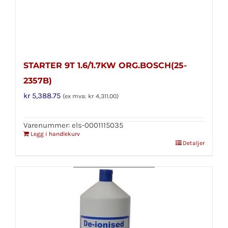
STARTER 9T 1.6/1.7KW ORG.BOSCH(25-
2357B)
kr
5,388.75
(ex mva:
kr
4,311.00
)
Varenummer: els-0001115035
Legg i handlekurv
Detaljer