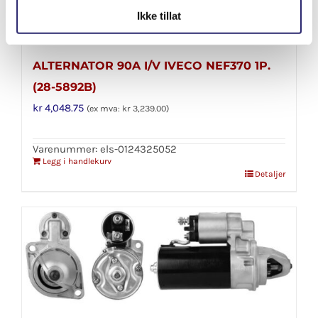
Ikke tillat
ALTERNATOR 90A I/V IVECO NEF370 1P.
(28-5892B)
kr
4,048.75
(ex mva:
kr
3,239.00
)
Varenummer: els-0124325052
Legg i handlekurv
Detaljer