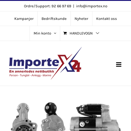
Skip
Ordre/Support: 92 66 97 69
|
info@importex.no
to
Kampanjer
Bedriftskunde
Nyheter
Kontakt oss
content
Min konto
HANDLEVOGN