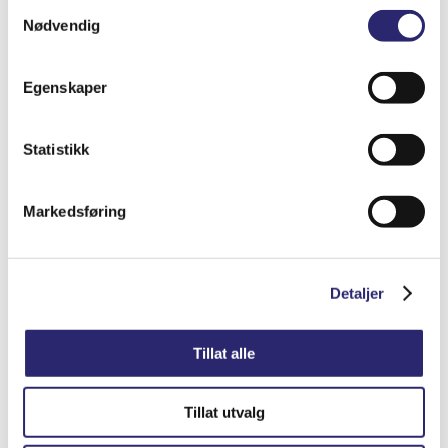
Samtykkevalg
Nødvendig
Odyssey SAE Terminal Adapter
Egenskaper
kr
349.00
(ex mva:
kr
279.20
)
Statistikk
Varenummer: els-90212
Legg i handlekurv
Detaljer
Markedsføring
Detaljer
Tillat alle
Tillat utvalg