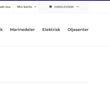
akt oss
Min konto
HANDLEVOGN
uk
Marinedeler
Elektrisk
Oljesenter