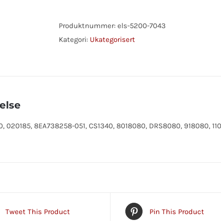
1.7KW
antall
Produktnummer:
els-5200-7043
Kategori:
Ukategorisert
else
, 020185, 8EA738258-051, CS1340, 8018080, DRS8080, 918080, 11
Tweet This Product
Pin This Product