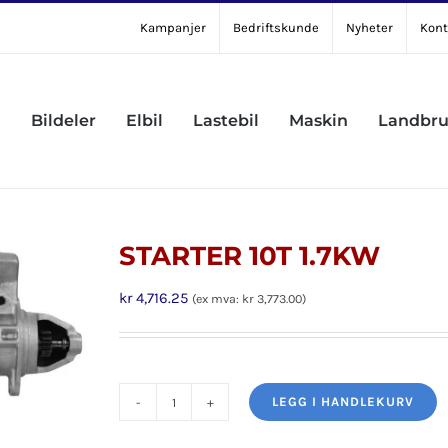
Kampanjer
Bedriftskunde
Nyheter
Kont
Bildeler
Elbil
Lastebil
Maskin
Landbr
STARTER 10T 1.7KW
kr
4,716.25
(ex mva:
kr
3,773.00
)
LEGG I HANDLEKURV
STARTER
10T