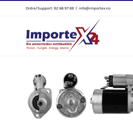
Skip
Ordre/Support: 92 66 97 69
|
info@importex.no
to
content