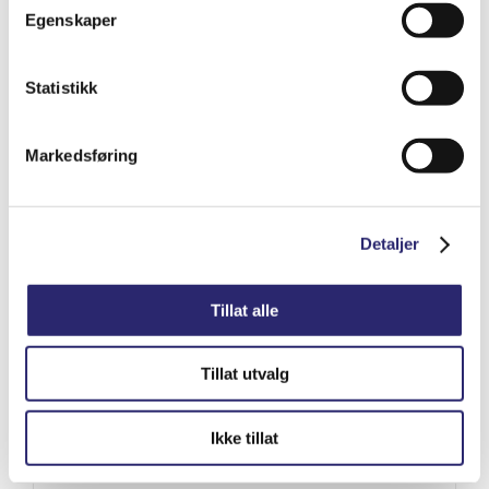
kr
349.00
(ex mva:
kr
279.20
)
Egenskaper
Varenummer: els-90212
Statistikk
Legg i handlekurv
Detaljer
Markedsføring
Detaljer
Tillat alle
Tillat utvalg
Ikke tillat
Batterivann 1ltr (destillert)