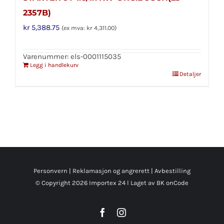
2357B)
kr
5,388.75
(ex mva:
kr
4,311.00
)
Varenummer: els-0001115035
Legg i handlekurv
Detaljer
Personvern
|
Reklamasjon og angrerett
|
Avbestilling
© Copyright
2026 Importex 24 l
Laget av BK onCode
Facebook
Instagram