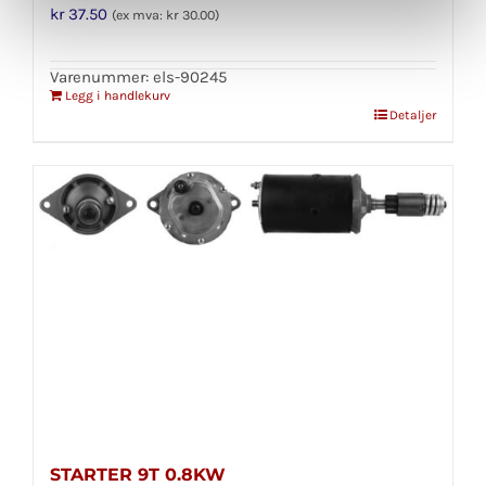
kr
37.50
(ex mva:
kr
30.00
)
Varenummer: els-90245
Legg i handlekurv
Detaljer
STARTER 9T 0.8KW