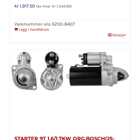
kr
1,917.50
(ex mva:
kr
1,534.00
)
Varenummer: els-5200-8407
Legg i handlekurv
Detaljer
STARTER 9T 1.6/1.7KW ORG.BOSCH(25-