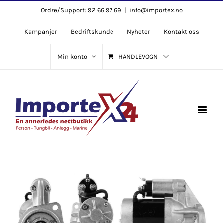
Skip
Ordre/Support: 92 66 97 69
|
info@importex.no
to
Kampanjer
Bedriftskunde
Nyheter
Kontakt oss
content
Min konto
HANDLEVOGN