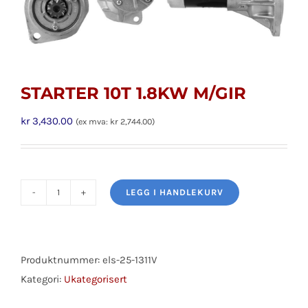
STARTER 10T 1.8KW M/GIR
kr
3,430.00
(ex mva:
kr
2,744.00
)
LEGG I HANDLEKURV
STARTER
10T
1.8KW
M/GIR
Produktnummer:
els-25-1311V
antall
Kategori:
Ukategorisert