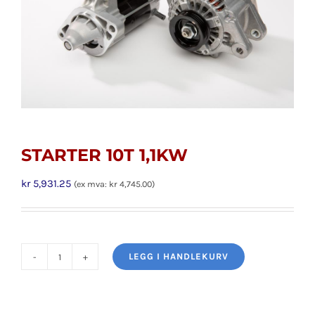
STARTER 10T 1,1KW
kr
5,931.25
(ex mva:
kr
4,745.00
)
LEGG I HANDLEKURV
STARTER
10T
1,1KW