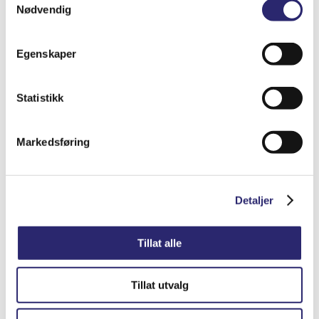
Nødvendig
STARTER 12V 1,8PS CW / 9Z
Egenskaper
kr
8,666.25
(ex mva:
kr
6,933.00
)
Statistikk
Varenummer: els-01354014
Legg i handlekurv
Detaljer
Markedsføring
Detaljer
Tillat alle
Tillat utvalg