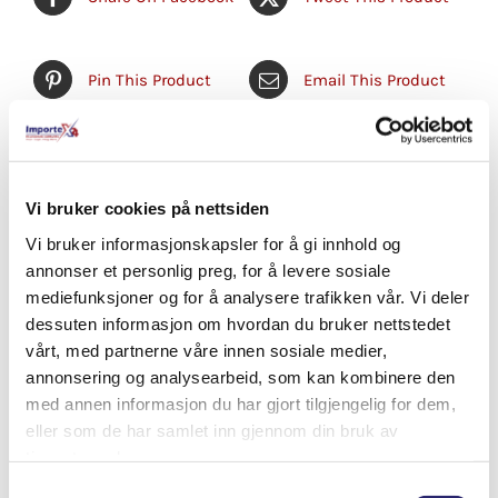
Pin This Product
Email This Product
Relaterte produkter
Vi bruker cookies på nettsiden
Vi bruker informasjonskapsler for å gi innhold og
annonser et personlig preg, for å levere sosiale
mediefunksjoner og for å analysere trafikken vår. Vi deler
dessuten informasjon om hvordan du bruker nettstedet
vårt, med partnerne våre innen sosiale medier,
annonsering og analysearbeid, som kan kombinere den
med annen informasjon du har gjort tilgjengelig for dem,
eller som de har samlet inn gjennom din bruk av
tjenestene deres.
Samtykkevalg