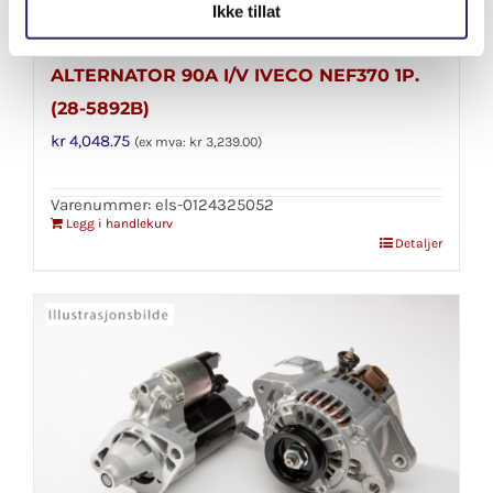
Ikke tillat
ALTERNATOR 90A I/V IVECO NEF370 1P.
(28-5892B)
kr
4,048.75
(ex mva:
kr
3,239.00
)
Varenummer: els-0124325052
Legg i handlekurv
Detaljer