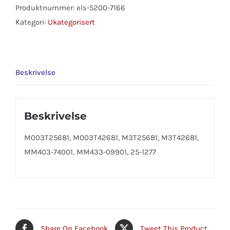
antall
Produktnummer:
els-5200-7166
Kategori:
Ukategorisert
Beskrivelse
Beskrivelse
M003T25681, M003T42681, M3T25681, M3T42681,
MM403-74001, MM433-09901, 25-1277
Share On Facebook
Tweet This Product