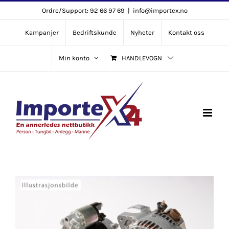
Skip
Ordre/Support: 92 66 97 69
|
info@importex.no
to
Kampanjer
Bedriftskunde
Nyheter
Kontakt oss
content
Min konto
HANDLEVOGN