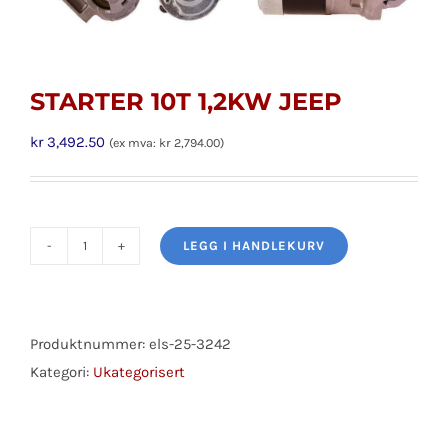
STARTER 10T 1,2KW JEEP
kr
3,492.50
(ex mva:
kr
2,794.00
)
LEGG I HANDLEKURV
STARTER
10T
1,2KW
JEEP
Produktnummer:
els-25-3242
antall
Kategori:
Ukategorisert