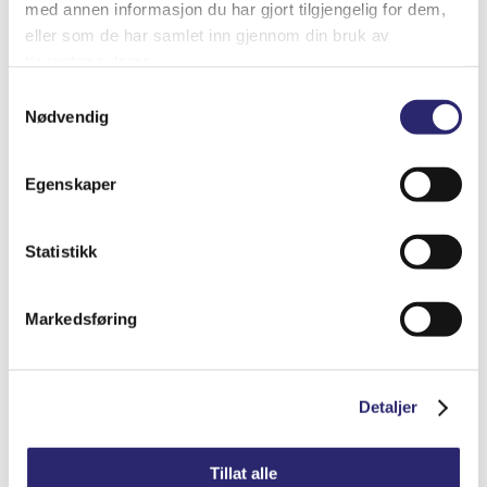
med annen informasjon du har gjort tilgjengelig for dem,
eller som de har samlet inn gjennom din bruk av
tjenestene deres.
Samtykkevalg
Nødvendig
Egenskaper
Statistikk
STARTER 10T 3.6KW M/GIR OG ROTERB
Markedsføring
NESE
kr
8,765.00
(ex mva:
kr
7,012.00
)
Detaljer
Varenummer: els-25-0016DX
Legg i handlekurv
Detaljer
Tillat alle