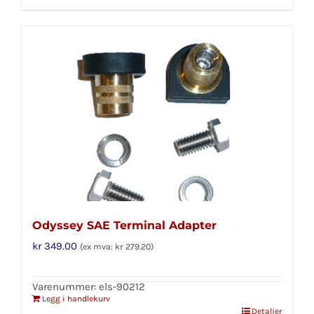
Odyssey SAE Terminal Adapter
kr
349.00
(ex mva:
kr
279.20
)
Varenummer: els-90212
Legg i handlekurv
Detaljer