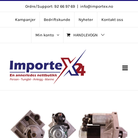
Skip
Ordre/Support: 92 66 97 69
|
info@importex.no
to
Kampanjer
Bedriftskunde
Nyheter
Kontakt oss
content
Min konto
HANDLEVOGN