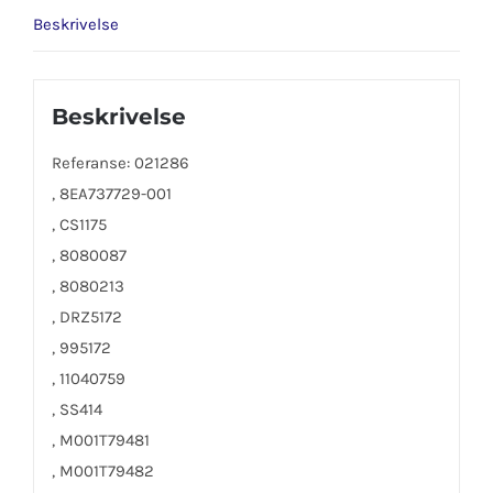
Beskrivelse
Beskrivelse
Referanse: 021286
, 8EA737729-001
, CS1175
, 8080087
, 8080213
, DRZ5172
, 995172
, 11040759
, SS414
, M001T79481
, M001T79482