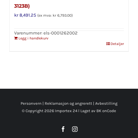
3123B)
kr
8,491.25
(ex mva:
kr
6,793.00
)
Varenummer: els-0001262002
Legg i handlekurv
Detaljer
Personvern
|
Reklamasjon og angrerett
|
Avbestilling
© Copyright
2026 Importex 24 l
Laget av BK onCode
Facebook
Instagram