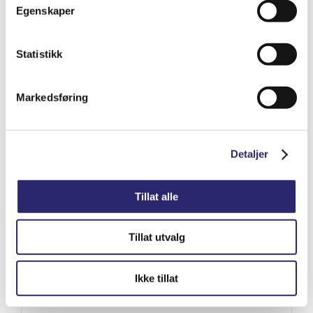
kr
8,412.50
(ex mva:
kr
6,730.00
)
Egenskaper
Varenummer: els-5200-8547
Statistikk
Legg i handlekurv
Detaljer
Markedsføring
Detaljer
Tillat alle
Tillat utvalg
Ikke tillat
STARTER 9T 0,8KW BEDFORD