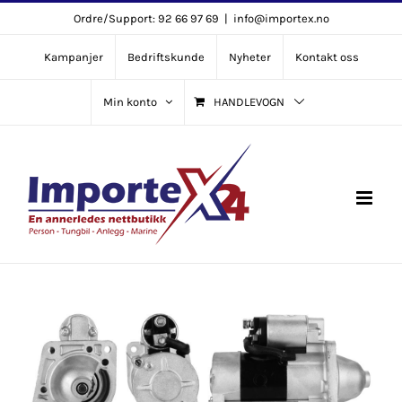
Skip
Ordre/Support: 92 66 97 69
|
info@importex.no
to
Kampanjer
Bedriftskunde
Nyheter
Kontakt oss
content
Min konto
HANDLEVOGN