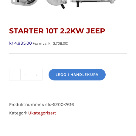
STARTER 10T 2.2KW JEEP
kr
4,635.00
(ex mva:
kr
3,708.00
)
LEGG I HANDLEKURV
STARTER
10T
2.2KW
JEEP
Produktnummer:
els-5200-7616
antall
Kategori:
Ukategorisert