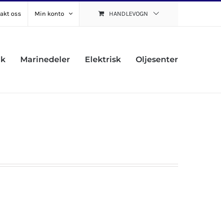
akt oss
Min konto
HANDLEVOGN
uk
Marinedeler
Elektrisk
Oljesenter