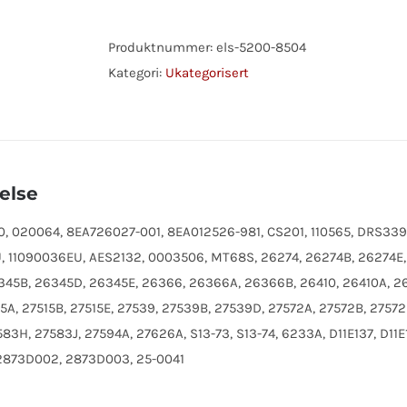
2.8KW
antall
Produktnummer:
els-5200-8504
Kategori:
Ukategorisert
else
 020064, 8EA726027-001, 8EA012526-981, CS201, 110565, DRS3395
, 11090036EU, AES2132, 0003506, MT68S, 26274, 26274B, 26274E
45B, 26345D, 26345E, 26366, 26366A, 26366B, 26410, 26410A, 264
15A, 27515B, 27515E, 27539, 27539B, 27539D, 27572A, 27572B, 2757
83H, 27583J, 27594A, 27626A, S13-73, S13-74, 6233A, D11E137, D11
2873D002, 2873D003, 25-0041