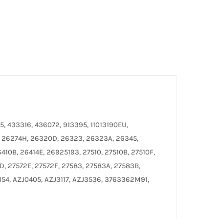
, 433316, 436072, 913395, 11013190EU,
, 26274H, 26320D, 26323, 26323A, 26345,
10B, 26414E, 26925193, 27510, 27510B, 27510F,
2D, 27572E, 27572F, 27583, 27583A, 27583B,
E154, AZJ0405, AZJ3117, AZJ3536, 3763362M91,