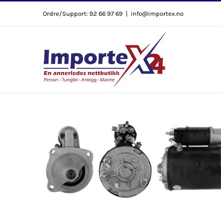
Skip
Ordre/Support: 92 66 97 69
|
info@importex.no
to
content