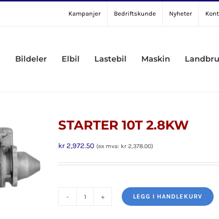
Kampanjer
Bedriftskunde
Nyheter
Kont
Bildeler
Elbil
Lastebil
Maskin
Landbr
STARTER 10T 2.8KW
kr
2,972.50
(ex mva:
kr
2,378.00
)
LEGG I HANDLEKURV
STARTER
10T