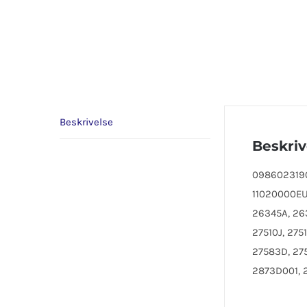
Beskrivelse
Beskriv
0986023190,
11020000EU
26345A, 263
27510J, 275
27583D, 275
2873D001, 