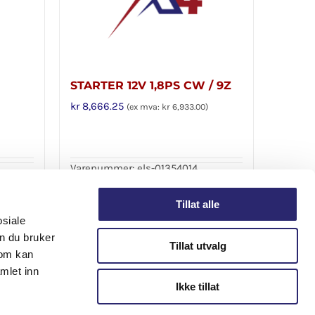
STARTER 12V 1,8PS CW / 9Z
kr
8,666.25
(ex mva:
kr
6,933.00
)
Varenummer: els-01354014
Legg i handlekurv
Detaljer
Detaljer
Tillat alle
osiale
n du bruker
Tillat utvalg
som kan
mlet inn
Ikke tillat