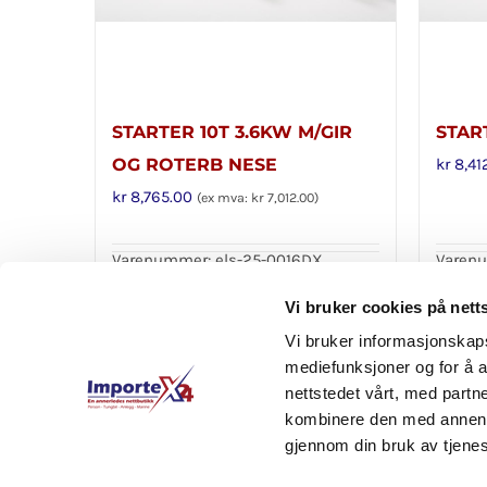
STARTER 10T 3.6KW M/GIR
STAR
OG ROTERB NESE
kr
8,41
kr
8,765.00
(ex mva:
kr
7,012.00
)
Varenummer: els-25-0016DX
Varenu
Legg i handlekurv
Legg 
Detaljer
Vi bruker cookies på nett
Vi bruker informasjonskapsl
mediefunksjoner og for å a
nettstedet vårt, med part
kombinere den med annen in
gjennom din bruk av tjene