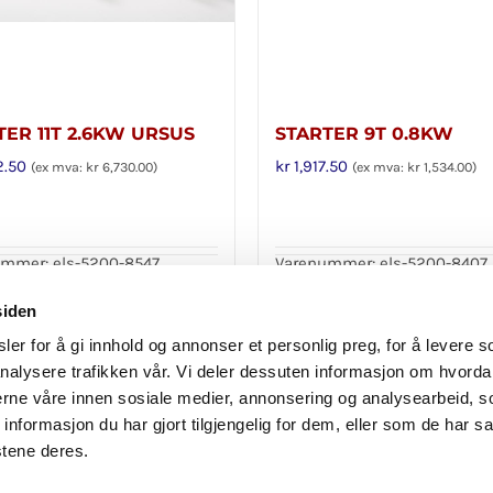
TER 11T 2.6KW URSUS
STARTER 9T 0.8KW
2.50
kr
1,917.50
(ex mva:
kr
6,730.00
)
(ex mva:
kr
1,534.00
)
mmer: els-5200-8547
Varenummer: els-5200-8407
i handlekurv
Legg i handlekurv
Detaljer
siden
er for å gi innhold og annonser et personlig preg, for å levere s
nalysere trafikken vår. Vi deler dessuten informasjon om hvorda
nerne våre innen sosiale medier, annonsering og analysearbeid, 
formasjon du har gjort tilgjengelig for dem, eller som de har sa
stene deres.
Personvern
|
Reklamasjon og angrerett
|
Avbestilling
© Copyright
2026 Importex 24 l
Laget av BK onCode