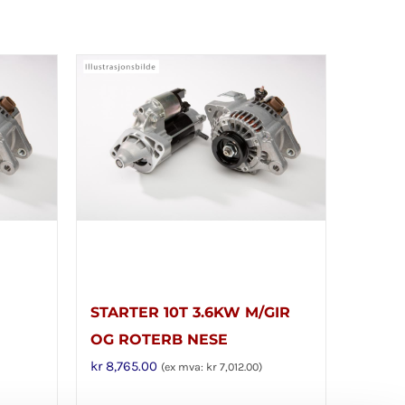
STARTER 10T 3.6KW M/GIR
OG ROTERB NESE
kr
8,765.00
(ex mva:
kr
7,012.00
)