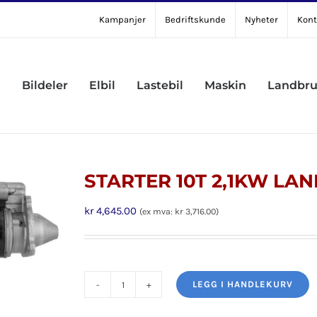
Kampanjer
Bedriftskunde
Nyheter
Kont
Bildeler
Elbil
Lastebil
Maskin
Landbr
STARTER 10T 2,1KW LA
kr
4,645.00
(ex mva:
kr
3,716.00
)
LEGG I HANDLEKURV
STARTER
10T