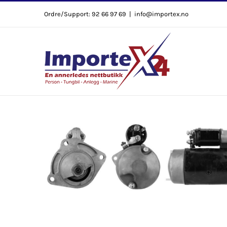
Skip
Ordre/Support: 92 66 97 69
|
info@importex.no
to
content