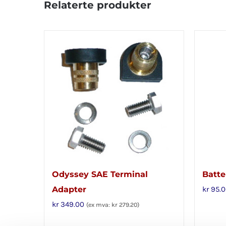
Relaterte produkter
Odyssey SAE Terminal
Batter
Adapter
kr
95.0
kr
349.00
(ex mva:
kr
279.20
)