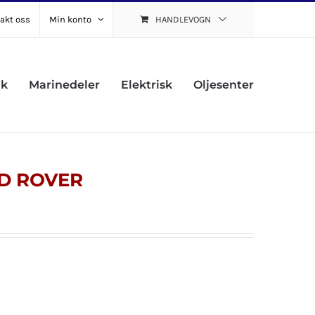
akt oss
Min konto
HANDLEVOGN
uk
Marinedeler
Elektrisk
Oljesenter
ND ROVER