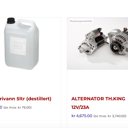
ivann 5ltr (destillert)
ALTERNATOR TH.KING
0
12V/23A
(ex mva:
kr
76.00
)
kr
4,675.00
(ex mva:
kr
3,740.00
)