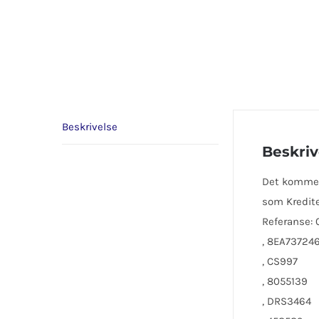
Beskrivelse
Beskriv
Det kommer 
som Kredite
Referanse: 
, 8EA73724
, CS997
, 8055139
, DRS3464