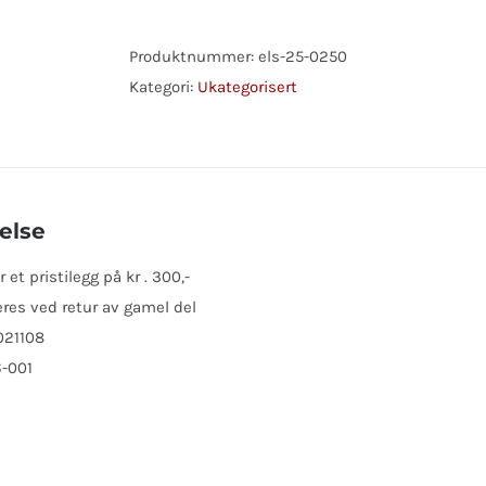
2,1KW
LAND
Produktnummer:
els-25-0250
ROVER
Kategori:
Ukategorisert
antall
else
et pristilegg på kr . 300,-
res ved retur av gamel del
021108
6-001