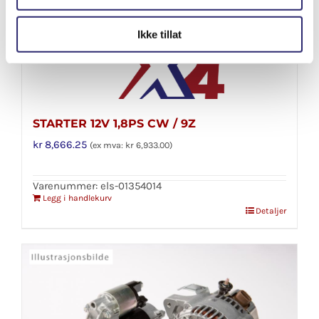
Ikke tillat
STARTER 12V 1,8PS CW / 9Z
kr
8,666.25
(ex mva:
kr
6,933.00
)
Varenummer: els-01354014
Legg i handlekurv
Detaljer