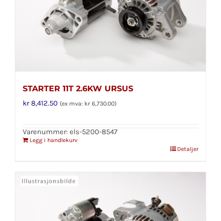
STARTER 11T 2.6KW URSUS
kr
8,412.50
(ex mva:
kr
6,730.00
)
Varenummer: els-5200-8547
Legg i handlekurv
Detaljer