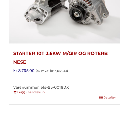
STARTER 10T 3.6KW M/GIR OG ROTERB
NESE
kr
8,765.00
(ex mva:
kr
7,012.00
)
Varenummer: els-25-0016DX
Legg i handlekurv
Detaljer