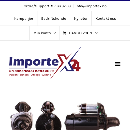
Skip
Ordre/Support: 92 66 97 69
|
info@importex.no
to
Kampanjer
Bedriftskunde
Nyheter
Kontakt oss
content
Min konto
HANDLEVOGN