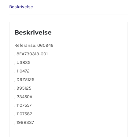
Beskrivelse
Beskrivelse
Referanse: 060946
, 8EA730313-001
, US835
, 110472
, DRZ5125
, 995125
, 23450A
, 1107557
, 1107582
, 1998337