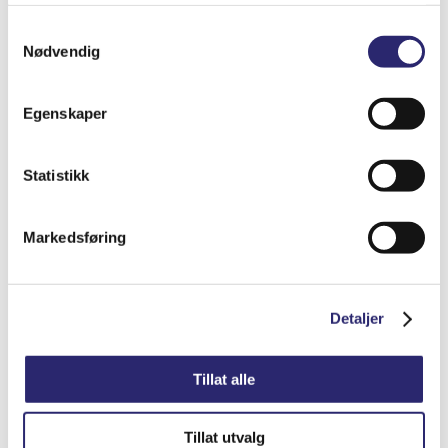
tjenestene deres.
Samtykkevalg
Nødvendig
Egenskaper
STARTER 9T 2.4KW
Statistikk
kr
7,075.00
(ex mva:
kr
5,660.00
)
Markedsføring
Varenummer: els-25-0020
Legg i handlekurv
Detaljer
Detaljer
Tillat alle
Tillat utvalg