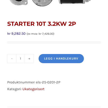
STARTER 10T 3.2KW 2P
kr
9,282.50
(ex mva:
kr
7,426.00
)
LEGG I HANDLEKURV
STARTER
10T
3.2KW
2P
Produktnummer:
els-25-0201-2P
antall
Kategori:
Ukategorisert