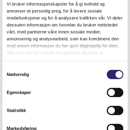
Vi bruker informasjonskapsler for å gi innhold og
annonser et personlig preg, for å levere sosiale
mediefunksjoner og for å analysere trafikken vår. Vi deler
dessuten informasjon om hvordan du bruker nettstedet
ALTERNATOR 90A I/V IVECO NEF370 1P.
vårt, med partnerne våre innen sosiale medier,
(28-5892B)
annonsering og analysearbeid, som kan kombinere den
med annen informasjon du har gjort tilgjengelig for dem,
kr
4,048.75
(ex mva:
kr
3,239.00
)
eller som de har samlet inn gjennom din bruk av
tjenestene deres.
Varenummer: els-0124325052
Legg i handlekurv
Samtykkevalg
Detaljer
Nødvendig
Egenskaper
Statistikk
Markedsføring