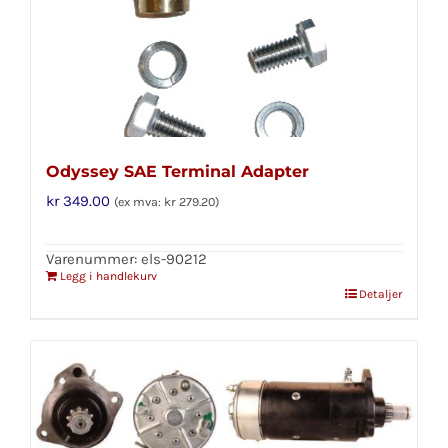
Odyssey SAE Terminal Adapter
kr
349.00
(ex mva:
kr
279.20
)
Varenummer: els-90212
Legg i handlekurv
Detaljer