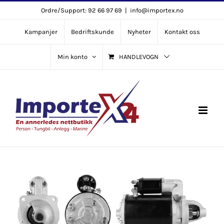
Skip
Ordre/Support: 92 66 97 69
|
info@importex.no
to
Kampanjer
Bedriftskunde
Nyheter
Kontakt oss
content
Min konto
HANDLEVOGN