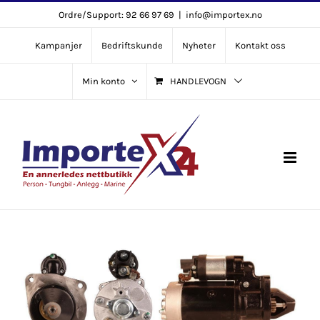
Skip
Ordre/Support: 92 66 97 69
|
info@importex.no
to
Kampanjer
Bedriftskunde
Nyheter
Kontakt oss
content
Min konto
HANDLEVOGN