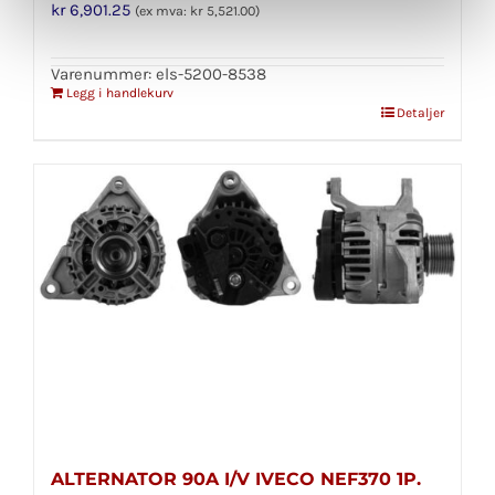
kr
6,901.25
(ex mva:
kr
5,521.00
)
Varenummer: els-5200-8538
Legg i handlekurv
Detaljer
ALTERNATOR 90A I/V IVECO NEF370 1P.