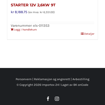
STARTER 12V 2,6KW 9T
kr
8,188.75
(ex mva:
kr
6,551.00
)
Varenummer: els-011353
Legg i handlekurv
Detaljer
Personvern
|
Reklamasjon og angrerett
|
Avbestilling
© Copyright
2026 Importex 24 l
Laget av BK onCode
Facebook
Instagram