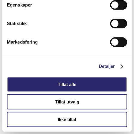
kr
8,765.00
(ex mva:
kr
7,012.00
)
Egenskaper
Varenummer: els-25-0016DX
Statistikk
Legg i handlekurv
Detaljer
Markedsføring
Detaljer
Tillat alle
Tillat utvalg
Ikke tillat
STARTER 10T 2.6KW