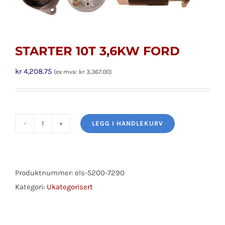
STARTER 10T 3,6KW FORD
kr
4,208.75
(ex mva:
kr
3,367.00
)
LEGG I HANDLEKURV
STARTER
10T
3,6KW
FORD
Produktnummer:
els-5200-7290
antall
Kategori:
Ukategorisert