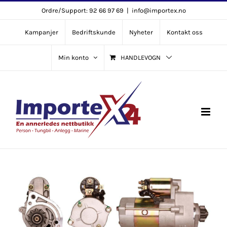
Skip
Ordre/Support: 92 66 97 69
|
info@importex.no
to
Kampanjer
Bedriftskunde
Nyheter
Kontakt oss
content
Min konto
HANDLEVOGN