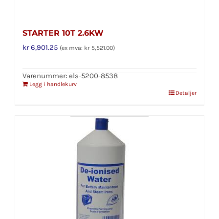
STARTER 10T 2.6KW
kr
6,901.25
(ex mva:
kr
5,521.00
)
Varenummer: els-5200-8538
Legg i handlekurv
Detaljer