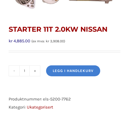
STARTER 11T 2.0KW NISSAN
kr
4,885.00
(ex mva:
kr
3,908.00
)
LEGG I HANDLEKURV
STARTER
11T
2.0KW
NISSAN
Produktnummer:
els-5200-7762
antall
Kategori:
Ukategorisert