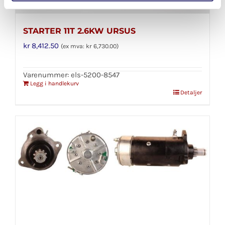
STARTER 11T 2.6KW URSUS
kr
8,412.50
(ex mva:
kr
6,730.00
)
Varenummer: els-5200-8547
Legg i handlekurv
Detaljer