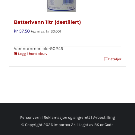
Batterivann 1ltr (destillert)
kr
37.50
(ex mva:
kr
30.00
)
Varenummer: els-90245
Legg i handlekurv
Detaljer
Personvern
|
Reklamasjon og angrerett
|
Avbestilling
© Copyright
2026 Importex 24 l
Laget av BK onCode