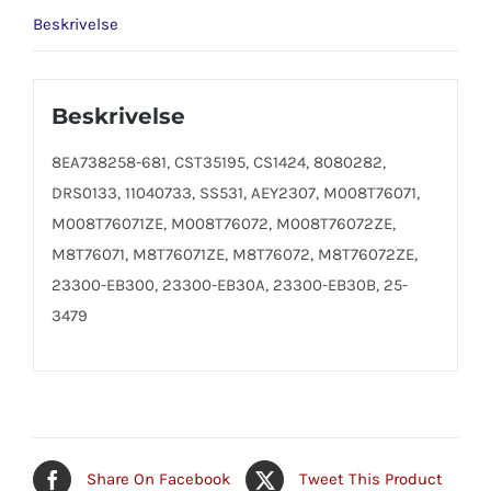
Beskrivelse
Beskrivelse
8EA738258-681, CST35195, CS1424, 8080282,
DRS0133, 11040733, SS531, AEY2307, M008T76071,
M008T76071ZE, M008T76072, M008T76072ZE,
M8T76071, M8T76071ZE, M8T76072, M8T76072ZE,
23300-EB300, 23300-EB30A, 23300-EB30B, 25-
3479
Share On Facebook
Tweet This Product