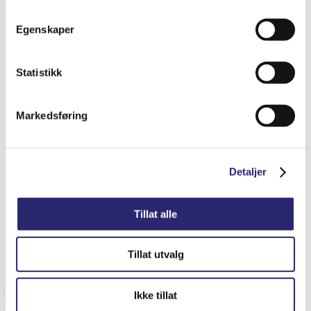
Egenskaper
STARTER 9T 2.4KW
kr
7,075.00
(ex mva:
kr
5,660.00
)
Statistikk
Varenummer: els-25-0020
Legg i handlekurv
Markedsføring
Detaljer
Detaljer
Tillat alle
Tillat utvalg
Ikke tillat