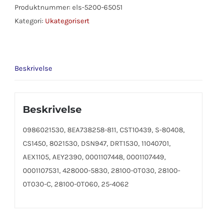
antall
Produktnummer:
els-5200-65051
Kategori:
Ukategorisert
Beskrivelse
Beskrivelse
0986021530, 8EA738258-811, CST10439, S-80408,
CS1450, 8021530, DSN947, DRT1530, 11040701,
AEX1105, AEY2390, 0001107448, 0001107449,
0001107531, 428000-5830, 28100-0T030, 28100-
0T030-C, 28100-0T060, 25-4062