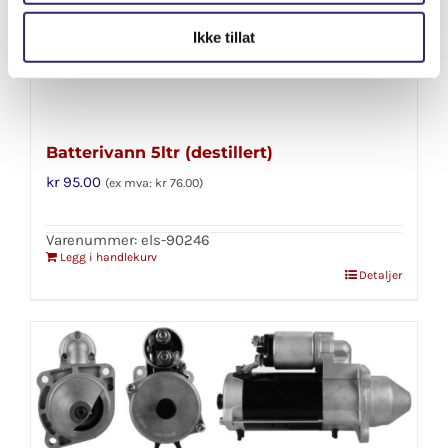
Ikke tillat
Batterivann 5ltr (destillert)
kr
95.00
(ex mva:
kr
76.00
)
Varenummer: els-90246
Legg i handlekurv
Detaljer