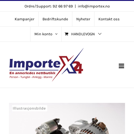
Skip
Ordre/Support: 92 66 97 69
|
info@importex.no
to
Kampanjer
Bedriftskunde
Nyheter
Kontakt oss
content
Min konto
HANDLEVOGN