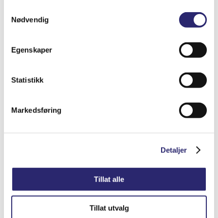
Samtykkevalg
Nødvendig
Egenskaper
Odyssey SAE Terminal Adapter
Statistikk
kr
349.00
(ex mva:
kr
279.20
)
Markedsføring
Varenummer: els-90212
Legg i handlekurv
Detaljer
Detaljer
Tillat alle
Tillat utvalg