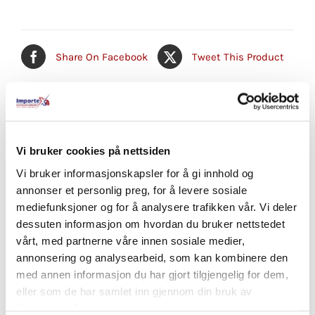
Share On Facebook
Tweet This Product
Pin This Product
Email This Product
Vi bruker cookies på nettsiden
Vi bruker informasjonskapsler for å gi innhold og
Relaterte produkter
annonser et personlig preg, for å levere sosiale
mediefunksjoner og for å analysere trafikken vår. Vi deler
dessuten informasjon om hvordan du bruker nettstedet
vårt, med partnerne våre innen sosiale medier,
annonsering og analysearbeid, som kan kombinere den
med annen informasjon du har gjort tilgjengelig for dem,
eller som de har samlet inn gjennom din bruk av
tjenestene deres.