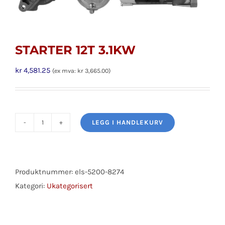
STARTER 12T 3.1KW
kr
4,581.25
(ex mva:
kr
3,665.00
)
LEGG I HANDLEKURV
STARTER
12T
3.1KW
antall
Produktnummer:
els-5200-8274
Kategori:
Ukategorisert