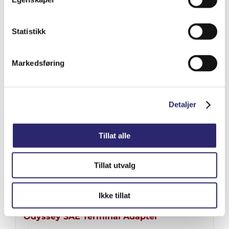
Varenummer: els-25-0015
Statistikk
Legg i handlekurv
Detaljer
Markedsføring
Detaljer
Tillat alle
Tillat utvalg
Ikke tillat
Odyssey SAE Terminal Adapter