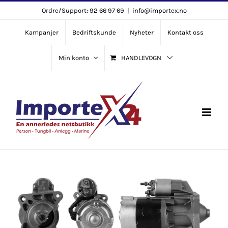
Skip
Ordre/Support: 92 66 97 69
|
info@importex.no
to
Kampanjer
Bedriftskunde
Nyheter
Kontakt oss
content
Min konto
HANDLEVOGN