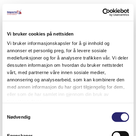
Relaterte produkter
Vi bruker cookies på nettsiden
Vi bruker informasjonskapsler for å gi innhold og
annonser et personlig preg, for å levere sosiale
mediefunksjoner og for å analysere trafikken vår. Vi deler
dessuten informasjon om hvordan du bruker nettstedet
vårt, med partnerne våre innen sosiale medier,
annonsering og analysearbeid, som kan kombinere den
med annen informasjon du har gjort tilgjengelig for dem,
eller som de har samlet inn gjennom din bruk av
tjenestene deres.
Samtykkevalg
Nødvendig
STARTER 10T 2,8KW BEDFORD
kr
5,901.25
Egenskaper
(ex mva:
kr
4,721.00
)