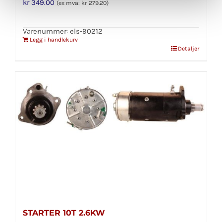
kr
349.00
(ex mva:
kr
279.20
)
Varenummer: els-90212
Legg i handlekurv
Detaljer
STARTER 10T 2.6KW