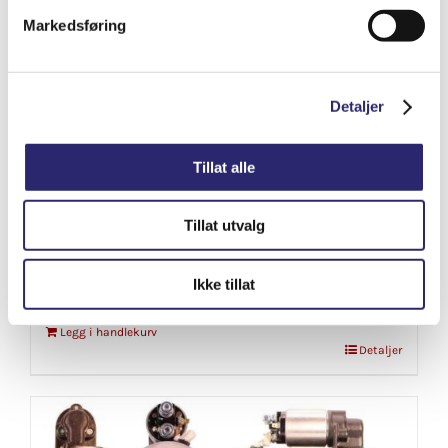
Markedsføring
Detaljer
Tillat alle
Tillat utvalg
Odyssey SAE Terminal Adapter
kr
349.00
(ex mva:
kr
279.20
)
Ikke tillat
Varenummer: els-90212
Legg i handlekurv
Detaljer