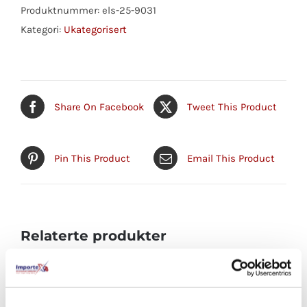
(202-
Produktnummer:
els-25-9031
09128)
Kategori:
Ukategorisert
antall
Share On Facebook
Tweet This Product
Pin This Product
Email This Product
Relaterte produkter