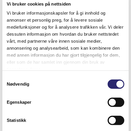
Vi bruker cookies på nettsiden
Vi bruker informasjonskapsler for å gi innhold og
annonser et personlig preg, for å levere sosiale
mediefunksjoner og for å analysere trafikken vår. Vi deler
dessuten informasjon om hvordan du bruker nettstedet
vårt, med partnerne våre innen sosiale medier,
annonsering og analysearbeid, som kan kombinere den
med annen informasjon du har gjort tilgjengelig for dem,
eller som de har samlet inn gjennom din bruk av
STARTER 10T 2,8KW BEDFORD
tjenestene deres.
kr
5,901.25
(ex mva:
kr
4,721.00
)
Samtykkevalg
Nødvendig
Varenummer: els-25-0015
Legg i handlekurv
Detaljer
Egenskaper
Statistikk