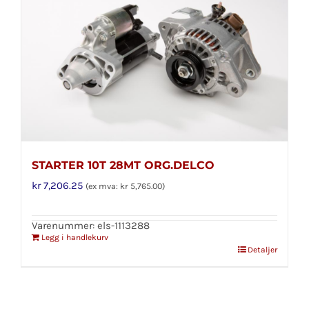
STARTER 10T 28MT ORG.DELCO
kr
7,206.25
(ex mva:
kr
5,765.00
)
Varenummer: els-1113288
Legg i handlekurv
Detaljer