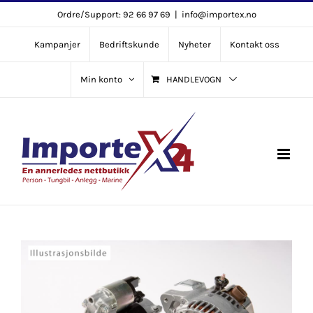
Skip
Ordre/Support: 92 66 97 69
|
info@importex.no
to
Kampanjer
Bedriftskunde
Nyheter
Kontakt oss
content
Min konto
HANDLEVOGN