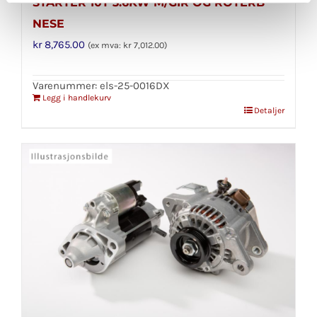
STARTER 10T 3.6KW M/GIR OG ROTERB
NESE
kr
8,765.00
(ex mva:
kr
7,012.00
)
Varenummer: els-25-0016DX
Legg i handlekurv
Detaljer