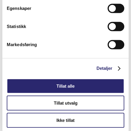
kr
4,048.75
Egenskaper
(ex mva:
kr
3,239.00
)
Varenummer: els-0124325052
Statistikk
Legg i handlekurv
Detaljer
Markedsføring
Detaljer
Tillat alle
Tillat utvalg
Ikke tillat