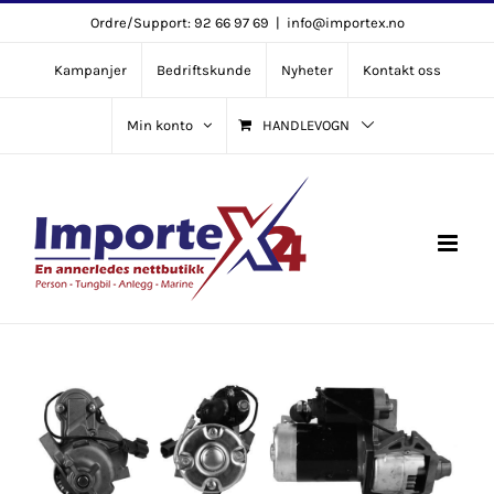
Skip
Ordre/Support: 92 66 97 69
|
info@importex.no
to
Kampanjer
Bedriftskunde
Nyheter
Kontakt oss
content
Min konto
HANDLEVOGN