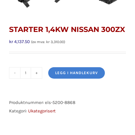
STARTER 1,4KW NISSAN 300ZX
kr
4,137.50
(ex mva:
kr
3,310.00
)
LEGG I HANDLEKURV
STARTER
1,4KW
NISSAN
300ZX
Produktnummer:
els-5200-8868
antall
Kategori:
Ukategorisert