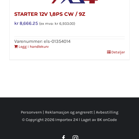
STARTER 12V 1,8PS CW / 9Z
kr
8,666.25
(ex mva:
kr
6,933.00
)
Varenummer: els-01354014
Legg i handlekurv
Detaljer
Personvern
|
Reklamasjon og angrerett
|
Avbestilling
© Copyright
2026 Importex 24 l
Laget av BK onCode
Facebook
Instagram